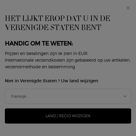
ONZICHTBAAR
In primeur: I WILL — een nieuwe kijk op masculiniteit.
Met een gratis sample. *
RAFFINEMENT
HET LIJKT EROP DAT U IN DE
Hoofdinhoud
0
Mijn
0 product
VERENIGDE STATEN BENT
Winkelzoeker
mandje
Persoonlijke, emotionele en onvergetelijke parfums brengen je in
HANDIG OM TE WETEN:
vervoering en hebben een blijvende impact.
Prijzen en betalingen zijn te zien in EUR.
Internationale verzendkosten zijn gebaseerd op uw artikelen,
Armani parfums zijn geïnspireerd door dezelfde kwaliteit als de
verzendmethode en bestemming.
Armani modecollecties: essentieel maar complex.
Niet in Verenigde Staten ? Uw land wijzigen
ACQUA DI GIÒ
ARMANI CODE
SÌ
MY WAY
A/P
DE ICONS
LAND / REGIO WIJZIGEN
De Armani parfumcollectie omvat verschillende geuren die
parfumiconen zijn geworden. De kenmerkende collecties -