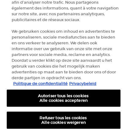
afin d’analyser notre trafic. Nous partageons
également des informations, quant à votre navigation
NEEM CONTACT MET ONS OP
sur notre site, avec nos partenaires analytiques,
publicitaires et de réseaux sociaux.
ZOEK EEN WINKEL
We gebruiken cookies om inhoud en advertenties te
personaliseren, sociale mediafuncties aan te bieden
en ons verkeer te analyseren. We delen ook
+32 289 972 54
informatie over uw gebruik van onze site met onze
partners voor sociale media, reclame en analytics.
Doordat u verder klikt op deze site aanvaardt u het
Fabrikantinformatie
gebruik van cookies die het mogelijk maken
advertenties op maat aan te bieden door ons of door
GIORGIO ARMANI PARFUMS
derde partijen in opdracht van ons.
14, rue Royale - 75008 Paris France
Politique de confidentialité
Privacybeleid
armanibeauty.ecom@be.oaccare.com
Autoriser tous les cookies
Alle cookies accepteren
Refuser tous les cookies
Alle cookies weigeren
AANKOOPOPTIE