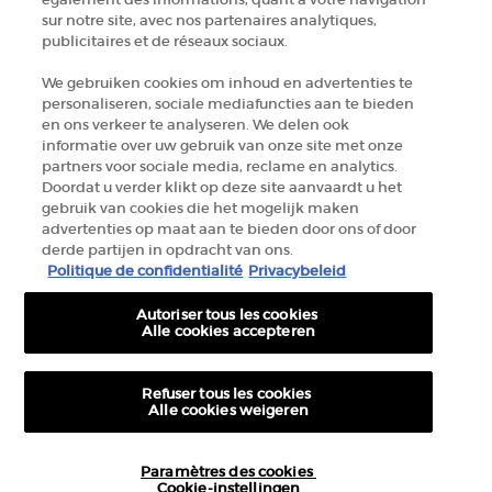
+32 289 972 54
sur notre site, avec nos partenaires analytiques,
publicitaires et de réseaux sociaux.
Fabrikantinformatie
We gebruiken cookies om inhoud en advertenties te
personaliseren, sociale mediafuncties aan te bieden
GIORGIO ARMANI PARFUMS
en ons verkeer te analyseren. We delen ook
14, rue Royale - 75008 Paris France
informatie over uw gebruik van onze site met onze
partners voor sociale media, reclame en analytics.
armanibeauty.ecom@be.oaccare.com
Doordat u verder klikt op deze site aanvaardt u het
gebruik van cookies die het mogelijk maken
advertenties op maat aan te bieden door ons of door
derde partijen in opdracht van ons.
Politique de confidentialité
Privacybeleid
Autoriser tous les cookies
AANKOOPOPTIE
Alle cookies accepteren
€ - BE (NL)
Refuser tous les cookies
Alle cookies weigeren
© 2026 Armani beauty
Paramètres des cookies
Algemene verkoopvoorwaarden
Gebruiksvoorwaarden
Sitemap
Cookie-instellingen