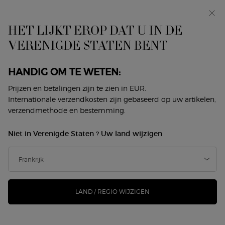
Makeup Festival: tot 30% korting op een selectie.
Zomergeschenken vanaf 50€ — code: SUMMER*
HET LIJKT EROP DAT U IN DE
0
Mijn
0 product
VERENIGDE STATEN BENT
Winkelzoeker
mandje
Hoofdinhoud
KAARSEN
HANDIG OM TE WETEN:
Sorteer op
Prijzen en betalingen zijn te zien in EUR.
9 producten
Topverkopers
VERFIJNEN
FILTERMENU
Internationale verzendkosten zijn gebaseerd op uw artikelen,
verzendmethode en bestemming.
Niet in Verenigde Staten ? Uw land wijzigen
LAND / REGIO WIJZIGEN