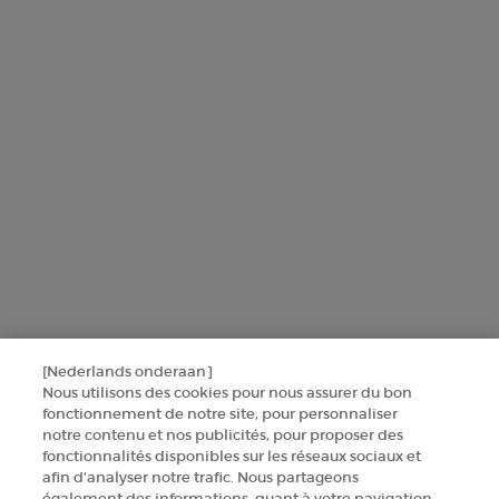
aanbiedingen te sturen op basis van de gegevens die u met ons hebt
gedeeld, inclusief uw beautyprofiel, en om statistieken en analyses
uit te voeren.
Voor meer informatie over de manier waarop bij uw
persoonsgegevens verwerken en over uw rechten, raadpleegt u ons
Privacybeleid
.
Deze site wordt beschermd door Cloudflare en het privacybeleid en de
gebruiksvoorwaarden zijn van toepassing.
AANMELDEN
[Nederlands onderaan]
NEEM CONTACT MET ONS OP
Nous utilisons des cookies pour nous assurer du bon
fonctionnement de notre site, pour personnaliser
notre contenu et nos publicités, pour proposer des
ZOEK EEN WINKEL
fonctionnalités disponibles sur les réseaux sociaux et
afin d’analyser notre trafic. Nous partageons
également des informations, quant à votre navigation