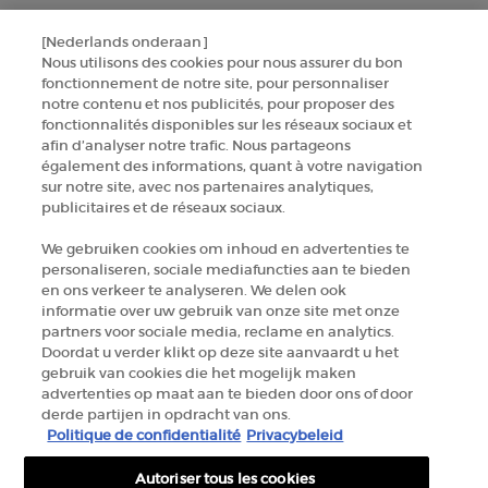
[Nederlands onderaan]
NEEM CONTACT MET ONS OP
Nous utilisons des cookies pour nous assurer du bon
fonctionnement de notre site, pour personnaliser
ZOEK EEN WINKEL
notre contenu et nos publicités, pour proposer des
fonctionnalités disponibles sur les réseaux sociaux et
afin d’analyser notre trafic. Nous partageons
+32 289 972 54
également des informations, quant à votre navigation
sur notre site, avec nos partenaires analytiques,
publicitaires et de réseaux sociaux.
Fabrikantinformatie
We gebruiken cookies om inhoud en advertenties te
personaliseren, sociale mediafuncties aan te bieden
GIORGIO ARMANI PARFUMS
en ons verkeer te analyseren. We delen ook
14, rue Royale - 75008 Paris France
informatie over uw gebruik van onze site met onze
armanibeauty.ecom@be.oaccare.com
partners voor sociale media, reclame en analytics.
Doordat u verder klikt op deze site aanvaardt u het
gebruik van cookies die het mogelijk maken
advertenties op maat aan te bieden door ons of door
derde partijen in opdracht van ons.
Politique de confidentialité
Privacybeleid
Autoriser tous les cookies
AANKOOPOPTIE