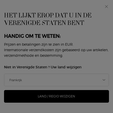
In primeur: I WILL — een nieuwe kijk op masculiniteit.
Met een gratis sample. *
HET LIJKT EROP DAT U IN DE
0
Mijn
0 product
VERENIGDE STATEN BENT
Winkelzoeker
mandje
Hoofdinhoud
Home
Makeup
Gezicht
Compact Foundation
HANDIG OM TE WETEN:
COMPACT FOUNDATION
Prijzen en betalingen zijn te zien in EUR.
Internationale verzendkosten zijn gebaseerd op uw artikelen,
Sorteer op
verzendmethode en bestemming.
3 producten
Sorteren op
VERFIJNEN
FILTERMENU
Niet in Verenigde Staten ? Uw land wijzigen
-30%
LAND / REGIO WIJZIGEN