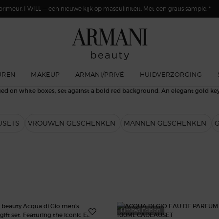
primeur: I WILL — een nieuwe kijk op masculiniteit. Met een gratis sample. *
UREN
MAKEUP
ARMANI/PRIVÉ
HUIDVERZORGING
​
SETS​
VROUWEN GESCHENKEN​
MANNEN GESCHENKEN​
Limited Edition