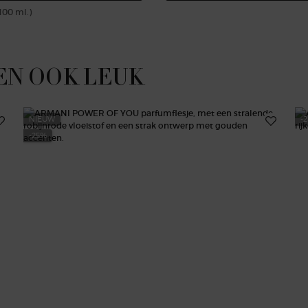
100 ml.)
EN OOK LEUK
NIEUW
-
-25%