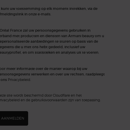
 kunt uw toestemming op elk moment intrekken, via de
fmeldingslink in onze e-mails.
'Oréal France zal uw persoonsgegevens gebruiken in
erband met producten en diensten van Armani beauty om u
epersonaliseerde aanbiedingen te sturen op basis van de
egevens die u met ons hebt gedeeld, inclusief uw
eautyprofiel, en om statistieken en analyses uit te voeren.
oor meer informatie over de manier waarop bij uw
ersoonsgegevens verwerken en over uw rechten, raadpleegt
 ons
Privacybeleid
.
eze site wordt beschermd door Cloudflare en het
rivacybeleid en de gebruiksvoorwaarden zijn van toepassing.
AANMELDEN