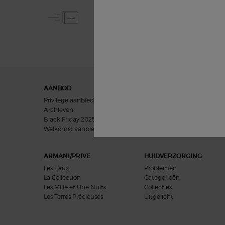
GRATIS STANDAARD
LEVERING VANAF € 50
Navigatie voettekst
AANBOD
GIFTS
Privilege aanbieding
Vrouwen geschenken
Archieven
Mannen geschenken
Black Friday 2025
Cadeausets
Welkomst aanbieding​
ARMANI/PRIVE
HUIDVERZORGING
Les Eaux
Problemen
La Collection
Categorieën
Les Mille et Une Nuits
Collecties
Les Terres Précieuses
Uitgelicht