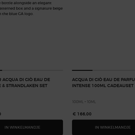
 ACQUA DI GIÒ EAU DE
ACQUA DI GIÒ EAU DE PARF
E & STRANDLAKEN SET
INTENSE 100ML CADEAUSET
100ML + 10ML
0
€ 166,00
SUMMER ACQUA DI GIÒ EAU DE TOILETTE & STRAN
A
IN WINKELMANDJE
IN WINKELMANDJE