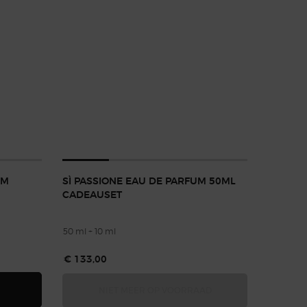
UM
SÌ PASSIONE EAU DE PARFUM 50ML
CADEAUSET
50 ml + 10 ml
€ 133,00
DLAKEN SET
CQUA DI GIÒ EAU DE PARFUM INTENSE 100ML CADEAUSET
SÌ PASSIONE EAU DE
NIET MEER OP VOORRAAD