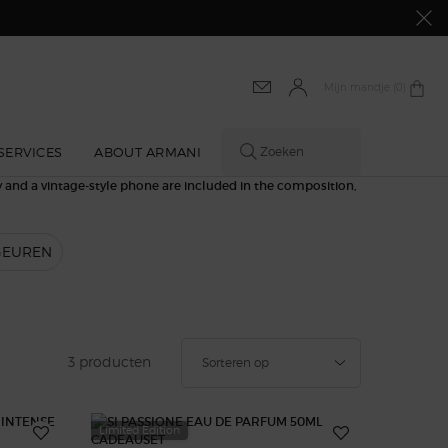
Mijn mandje
0 product
0
SERVICES
ABOUT ARMANI
Zoeken
GEUREN
Sorteer op
3 producten
Sorteren op
Limited Edition