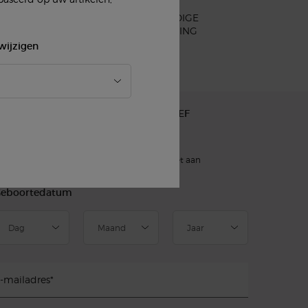
EENVOUDIGE
N
AFREKENING
wijzigen
AANMELDEN VOOR ONZE NIEUWSBRIEF
)
verplichte velden
slettersignup.title.legend
Dhr.
Mevr.
Geef ik liever niet aan
eboortedatum
-mailadres
*