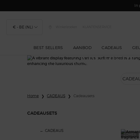
In 
€ - BE (NL)
Winkelzoeker
KLANTENSERVICE
BEST SELLERS
AANBOD
CADEAUS
GE
CADEAUSETS
Hoofdinhoud
CADEAU
Home
CADEAUS
Cadeausets
CADEAUSETS
Cadeausets
CADEAUS
ZOMER