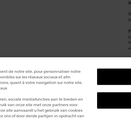
N
B
M
F
G
1
a
ent de notre site, pour personnaliser notre
onibles sur les réseaux sociaux et afin
ons, quant à votre navigation sur notre site,
iaux.
ren, sociale mediafuncties aan te bieden en
ruik van onze site met onze partners voor
eze site aanvaardt u het gebruik van cookies
 ons of door derde partijen in opdracht van
10€ KORTING
OP
Algemene verk
Cookie-instel