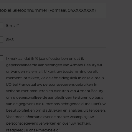
obiel telefoonnummer (Formaat 04XXXXXXXX)
*
E-mail
SMS
Ik verklaar dat ik 16 jaar of ouder ben en dat ik
gepersonaliseerde aanbiedingen van Armani Beauty wil
ontvangen via e-mail. U kunt uw toestemming op elk
moment intrekken, via de afmeldingslink in onze e-mails.
L'Oréal France zal uw persoonsgegevens gebruiken in
verband met producten en diensten van Armani Beauty
om u gepersonaliseerde aanbiedingen te sturen op basis
van de gegevens die u met ons hebt gedeeld, inclusief uw
beautyprofiel, en om statistieken en analyses uit te voeren.
Voor meer informatie over de manier waarop bij uw
persoonsgegevens verwerken en over uw rechten,
*
raadpleegt u ons
Privacybeleid.