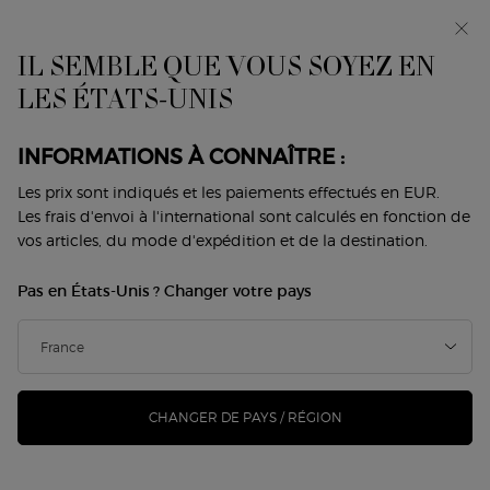
Avant-première : I WILL — une nouvelle vision de la
masculinité. Avec un échantillon offert. *
IL SEMBLE QUE VOUS SOYEZ EN
0
Mon
0 produit
LES ÉTATS-UNIS
Trouver
panier
une
Contenu principal
boutique
INFORMATIONS À CONNAÎTRE :
Les prix sont indiqués et les paiements effectués en EUR.
Les frais d'envoi à l'international sont calculés en fonction de
vos articles, du mode d'expédition et de la destination.
Pas en États-Unis ? Changer votre pays
CHANGER DE PAYS / RÉGION