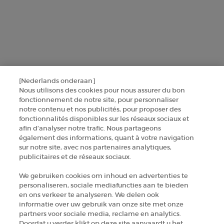
SINSCRIRE
CONTACTEZ-NOUS
TROUVER UNE BOUTIQUE
[Nederlands onderaan]
Nous utilisons des cookies pour nous assurer du bon
fonctionnement de notre site, pour personnaliser
+32 289 972 30
notre contenu et nos publicités, pour proposer des
fonctionnalités disponibles sur les réseaux sociaux et
afin d’analyser notre trafic. Nous partageons
Informations sur le fabricant
également des informations, quant à votre navigation
sur notre site, avec nos partenaires analytiques,
GIORGIO ARMANI PARFUMS
publicitaires et de réseaux sociaux.
14, rue Royale - 75008 Paris France
armanibeauty.ecom@be.oaccare.com
We gebruiken cookies om inhoud en advertenties te
personaliseren, sociale mediafuncties aan te bieden
en ons verkeer te analyseren. We delen ook
informatie over uw gebruik van onze site met onze
partners voor sociale media, reclame en analytics.
Doordat u verder klikt op deze site aanvaardt u het