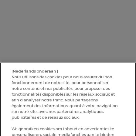
Pour en savoir plus sur la manière dont nous traitons vos données
personnelles et sur vos droits, consultez notre
Politique de protection
des données
.
Ce site est protégé par Cloudflare et la politique de confidentialité et les
conditions dutilisation sappliquent.
SINSCRIRE
[Nederlands onderaan]
CONTACTEZ-NOUS
Nous utilisons des cookies pour nous assurer du bon
fonctionnement de notre site, pour personnaliser
TROUVER UNE BOUTIQUE
notre contenu et nos publicités, pour proposer des
fonctionnalités disponibles sur les réseaux sociaux et
afin d’analyser notre trafic. Nous partageons
+32 289 972 30
également des informations, quant à votre navigation
sur notre site, avec nos partenaires analytiques,
publicitaires et de réseaux sociaux.
Informations sur le fabricant
We gebruiken cookies om inhoud en advertenties te
personaliseren, sociale mediafuncties aan te bieden