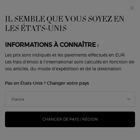
Makeup Festival : jusqu’à -30 % sur une
sélection. Cadeaux d’été dès 50€ — code : SUMMER*
IL SEMBLE QUE VOUS SOYEZ EN
0
Mon
0 produit
LES ÉTATS-UNIS
Trouver
panier
une
Contenu principal
boutique
Revenir à Service client
INFORMATIONS À CONNAÎTRE :
Les prix sont indiqués et les paiements effectués en EUR.
SITE MAP
Les frais d'envoi à l'international sont calculés en fonction de
vos articles, du mode d'expédition et de la destination.
MEILLEURES VENTES
Pas en États-Unis ? Changer votre pays
OFFRES
ROUTINES BEAUTÉ
CHANGER DE PAYS / RÉGION
ARCHIVES