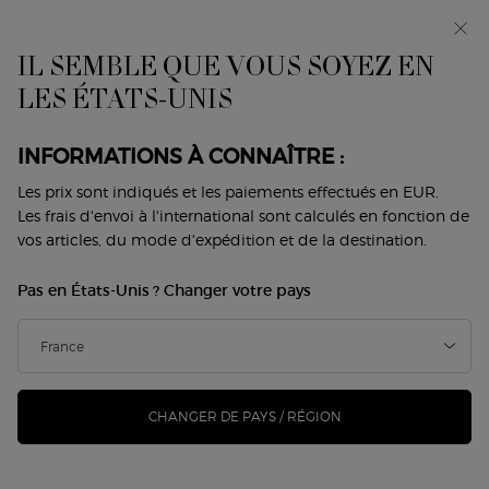
Avant-première : I WILL — une nouvelle vision de la
masculinité. Avec un échantillon offert. *
IL SEMBLE QUE VOUS SOYEZ EN
0
Mon
0 produit
LES ÉTATS-UNIS
Trouver
panier
une
Contenu principal
boutique
MAQUILLAGE YEUX
INFORMATIONS À CONNAÎTRE :
Les prix sont indiqués et les paiements effectués en EUR.
Les frais d'envoi à l'international sont calculés en fonction de
VISAGE
YEUX
LÈVRES
DUOS
SIGNATURE LOOKS
vos articles, du mode d'expédition et de la destination.
Home
Maquillage
Yeux
Pas en États-Unis ? Changer votre pays
YEUX
Trier par
8 Produits
meilleures ventes
AFFINER
MENU DE FILTRAGE
CHANGER DE PAYS / RÉGION
-22%