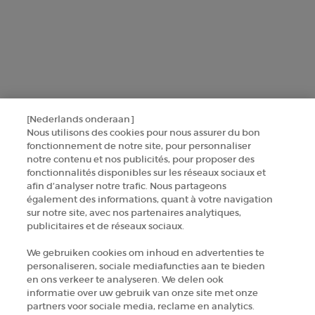
Ce site est protégé par Cloudflare et la politique de confidentialité et les
conditions dutilisation sappliquent.
SINSCRIRE
[Nederlands onderaan]
CONTACTEZ-NOUS
Nous utilisons des cookies pour nous assurer du bon
fonctionnement de notre site, pour personnaliser
notre contenu et nos publicités, pour proposer des
TROUVER UNE BOUTIQUE
fonctionnalités disponibles sur les réseaux sociaux et
afin d’analyser notre trafic. Nous partageons
également des informations, quant à votre navigation
+32 289 972 30
sur notre site, avec nos partenaires analytiques,
publicitaires et de réseaux sociaux.
Informations sur le fabricant
We gebruiken cookies om inhoud en advertenties te
personaliseren, sociale mediafuncties aan te bieden
en ons verkeer te analyseren. We delen ook
GIORGIO ARMANI PARFUMS
informatie over uw gebruik van onze site met onze
14, rue Royale - 75008 Paris France
partners voor sociale media, reclame en analytics.
armanibeauty.ecom@be.oaccare.com