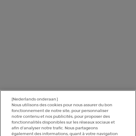
offres personnalisées basées sur les informations que vous avez
partagées avec nous, y compris votre profil beauté, ainsi que pour
réaliser des statistiques et des analyses.
Pour en savoir plus sur la manière dont nous traitons vos données
personnelles et sur vos droits, consultez notre
Politique de protection
des données
.
Ce site est protégé par Cloudflare et la politique de confidentialité et les
conditions dutilisation sappliquent.
SINSCRIRE
[Nederlands onderaan]
CONTACTEZ-NOUS
Nous utilisons des cookies pour nous assurer du bon
fonctionnement de notre site, pour personnaliser
notre contenu et nos publicités, pour proposer des
TROUVER UNE BOUTIQUE
fonctionnalités disponibles sur les réseaux sociaux et
afin d’analyser notre trafic. Nous partageons
également des informations, quant à votre navigation