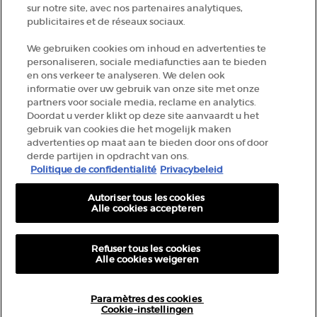
+32 289 972 30
sur notre site, avec nos partenaires analytiques,
publicitaires et de réseaux sociaux.
We gebruiken cookies om inhoud en advertenties te
Informations sur le fabricant
personaliseren, sociale mediafuncties aan te bieden
en ons verkeer te analyseren. We delen ook
GIORGIO ARMANI PARFUMS
informatie over uw gebruik van onze site met onze
14, rue Royale - 75008 Paris France
partners voor sociale media, reclame en analytics.
armanibeauty.ecom@be.oaccare.com
Doordat u verder klikt op deze site aanvaardt u het
gebruik van cookies die het mogelijk maken
advertenties op maat aan te bieden door ons of door
derde partijen in opdracht van ons.
Politique de confidentialité
Privacybeleid
Autoriser tous les cookies
Alle cookies accepteren
OPTIONS D'ACHAT
€ - BE (FR)
Refuser tous les cookies
Alle cookies weigeren
© 2026 Armani beauty
Paramètres des cookies
Cookie-instellingen
Conditions générales de vente
Conditions d’utilisation
Plan du site
SUR VOTRE 1ÈRE COMMANDE