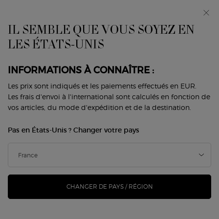
Avant-première : I WILL — une nouvelle vision de la
masculinité. Avec un échantillon offert. *
IL SEMBLE QUE VOUS SOYEZ EN
0
Mon
0 produit
LES ÉTATS-UNIS
Trouver
panier
une
Contenu principal
boutique
MAQUILLAGE VISAGE
INFORMATIONS À CONNAÎTRE :
Les prix sont indiqués et les paiements effectués en EUR.
Les frais d'envoi à l'international sont calculés en fonction de
VISAGE
YEUX
LÈVRES
DUOS
SIGNATURE LOOKS
vos articles, du mode d'expédition et de la destination.
Home
Maquillage
Teint
Pas en États-Unis ? Changer votre pays
TEINT
Trier par
16 Produits
Trier par
AFFINER
MENU DE FILTRAGE
CHANGER DE PAYS / RÉGION
NOUVEAU
NOUVEAU