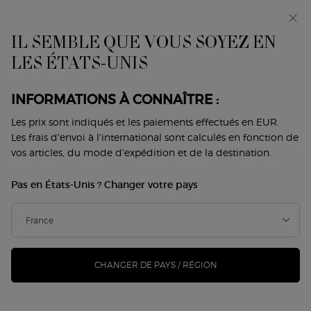
Avant-première : I WILL — une nouvelle vision de la
masculinité. Avec un échantillon offert. *
IL SEMBLE QUE VOUS SOYEZ EN
0
Mon
0 produit
LES ÉTATS-UNIS
Trouver
panier
une
Contenu principal
boutique
Home
Maquillage
Par Gamme
INFORMATIONS À CONNAÎTRE :
PAR GAMME
Les prix sont indiqués et les paiements effectués en EUR.
Les frais d'envoi à l'international sont calculés en fonction de
Trier par
vos articles, du mode d'expédition et de la destination.
14 Produits
Trier par
AFFINER
MENU DE FILTRAGE
Pas en États-Unis ? Changer votre pays
-22%
CHANGER DE PAYS / RÉGION