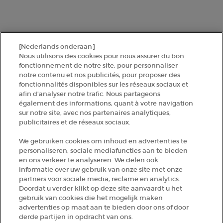
SINSCRIRE
[Nederlands onderaan]
CONTACTEZ-NOUS
Nous utilisons des cookies pour nous assurer du bon
fonctionnement de notre site, pour personnaliser
notre contenu et nos publicités, pour proposer des
TROUVER UNE BOUTIQUE
fonctionnalités disponibles sur les réseaux sociaux et
afin d’analyser notre trafic. Nous partageons
également des informations, quant à votre navigation
+32 289 972 30
sur notre site, avec nos partenaires analytiques,
publicitaires et de réseaux sociaux.
We gebruiken cookies om inhoud en advertenties te
Informations sur le fabricant
personaliseren, sociale mediafuncties aan te bieden
en ons verkeer te analyseren. We delen ook
GIORGIO ARMANI PARFUMS
informatie over uw gebruik van onze site met onze
14, rue Royale - 75008 Paris France
partners voor sociale media, reclame en analytics.
armanibeauty.ecom@be.oaccare.com
Doordat u verder klikt op deze site aanvaardt u het
gebruik van cookies die het mogelijk maken
advertenties op maat aan te bieden door ons of door
derde partijen in opdracht van ons.