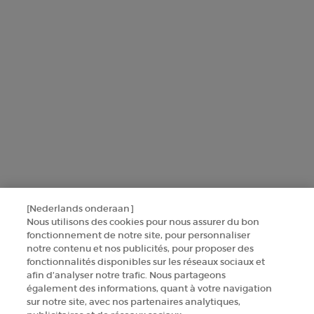
Informations sur le fabricant
GIORGIO ARMANI PARFUMS
14, rue Royale - 75008 Paris France
armanibeauty.ecom@be.oaccare.com
OPTIONS D'ACHAT
[Nederlands onderaan]
Nous utilisons des cookies pour nous assurer du bon
€ - BE (FR)
fonctionnement de notre site, pour personnaliser
notre contenu et nos publicités, pour proposer des
fonctionnalités disponibles sur les réseaux sociaux et
afin d’analyser notre trafic. Nous partageons
© 2026 Armani beauty
également des informations, quant à votre navigation
sur notre site, avec nos partenaires analytiques,
Conditions générales de vente
Conditions d’utilisation
Plan du site