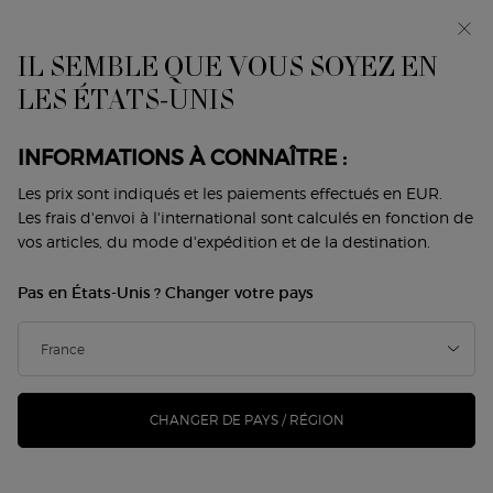
Avant-première : I WILL — une nouvelle vision de la
masculinité. Avec un échantillon offert. *
IL SEMBLE QUE VOUS SOYEZ EN
0
Mon
0 produit
LES ÉTATS-UNIS
Trouver
panier
une
Contenu principal
boutique
Revenir à Rouges à lèvres
INFORMATIONS À CONNAÎTRE :
LIP POWER MATTE
Les prix sont indiqués et les paiements effectués en EUR.
Les frais d'envoi à l'international sont calculés en fonction de
vos articles, du mode d'expédition et de la destination.
50,00 €
39,00 €
En stock
Ancien prix
Nouveau prix
Pas en États-Unis ? Changer votre pays
Des couleurs nudes intenses et lumineuses, une longue
tenue et un grand confort dans une texture fin ...
Lire
davantage
282 personne(s) ont vu cet article
CHANGER DE PAYS / RÉGION
-22%