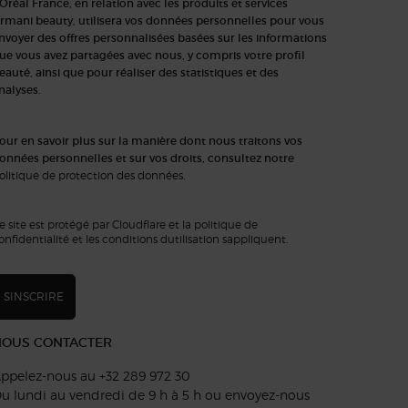
'Oréal France, en relation avec les produits et services
rmani beauty, utilisera vos données personnelles pour vous
nvoyer des offres personnalisées basées sur les informations
ue vous avez partagées avec nous, y compris votre profil
eauté, ainsi que pour réaliser des statistiques et des
nalyses.
our en savoir plus sur la manière dont nous traitons vos
onnées personnelles et sur vos droits, consultez notre
olitique de protection des données
.
e site est protégé par Cloudflare et la politique de
onfidentialité et les conditions dutilisation sappliquent.
SINSCRIRE
NOUS CONTACTER
ppelez-nous au +32 289 972 30
u lundi au vendredi de 9 h à 5 h ou
envoyez-nous