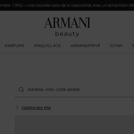
ière : I WILL — une nouvelle vision de la masculinité. Avec un échantillon offer
PARFUMS
MAQUILLAGE
ARMANI/PRIVÉ
SOINS
Type and press the down arrow to browse available matches
Adresse, ville, code postal...
Geolocate me