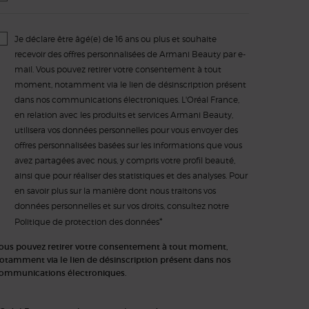
Je déclare être âgé(e) de 16 ans ou plus et souhaite
recevoir des offres personnalisées de Armani Beauty par e-
mail. Vous pouvez retirer votre consentement à tout
moment, notamment via le lien de désinscription présent
dans nos communications électroniques. L'Oréal France,
en relation avec les produits et services Armani Beauty,
utilisera vos données personnelles pour vous envoyer des
offres personnalisées basées sur les informations que vous
avez partagées avec nous, y compris votre profil beauté,
ainsi que pour réaliser des statistiques et des analyses. Pour
en savoir plus sur la manière dont nous traitons vos
données personnelles et sur vos droits, consultez notre
*
Politique de protection des données
ous pouvez retirer votre consentement à tout moment,
otamment via le lien de désinscription présent dans nos
ommunications électroniques.