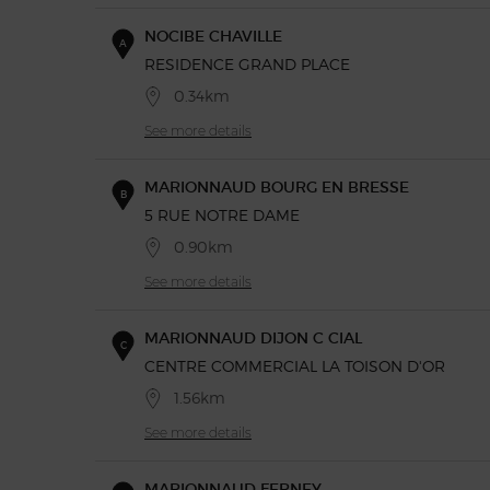
NOCIBE CHAVILLE
A
RESIDENCE GRAND PLACE
0.34km
See more details
MARIONNAUD BOURG EN BRESSE
B
5 RUE NOTRE DAME
0.90km
See more details
MARIONNAUD DIJON C CIAL
C
CENTRE COMMERCIAL LA TOISON D'OR
1.56km
See more details
MARIONNAUD FERNEY