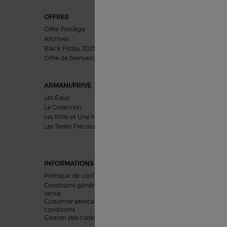
OFFRES
CADEAUX
Offre Privilège
Cadeaux Femmes
Archives
Cadeaux Hommes
Black Friday 2025
Coffrets Cadeaux
Offre de bienvenue​​
ARMANI/PRIVE
SOINS VISAGE
Les Eaux
Préoccupations
La Collection
Catégories
Les Mille et Une Nuits
Collections
Les Terres Précieuses
Inspiration
INFORMATIONS LEGALES
Politique de confidentialité
Conditions générales de
vente
Customer service terms and
conditions
Gestion des cookies