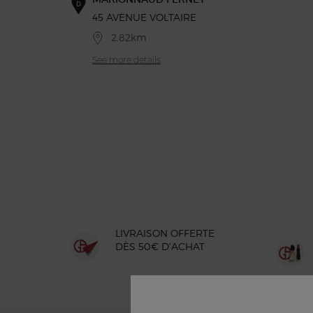
D
45 AVENUE VOLTAIRE
2.82km
See more details
LIVRAISON OFFERTE
DÈS 50€ D'ACHAT
Navigation du pied de page