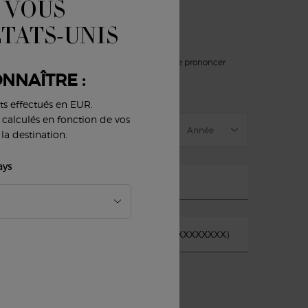
 VOUS
'INSCRIRE À NOTRE NEWSLETTER
ÉTATS-UNIS
)
champs obligatoires
slettersignup.title.legend
Mme
M
Ne souhaite pas se prononcer
NNAÎTRE :
ate de naissance
ts effectués en EUR.
nt calculés en fonction de vos
la destination.
ays
-mail
*
uméro de téléphone portable (Ex : 04XXXXXXXX)
*
E-mail
SMS