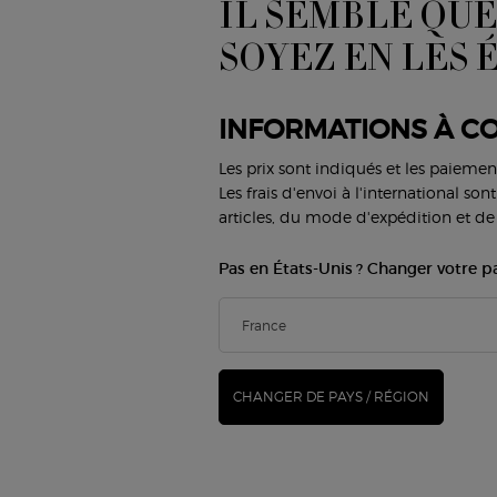
IL SEMBLE QUE
S
MAQUILLAGE
PARFUMS
SOYEZ EN LES 
(*
Teint
Parfums pour Femme
Lèvres
Parfums pour Homme
new
Yeux
Armani/Privé
INFORMATIONS À CO
D
Les prix sont indiqués et les paiemen
SERVICES BEAUTÉ
SERVICE CLIENT
Les frais d'envoi à l'international so
Virtual Try-On
Nous contacter
articles, du mode d'expédition et de 
FAQ
Trouver une boutique
Pas en États-Unis ? Changer votre p
Statut de la commande
E
Carrières
N
CHANGER DE PAYS / RÉGION