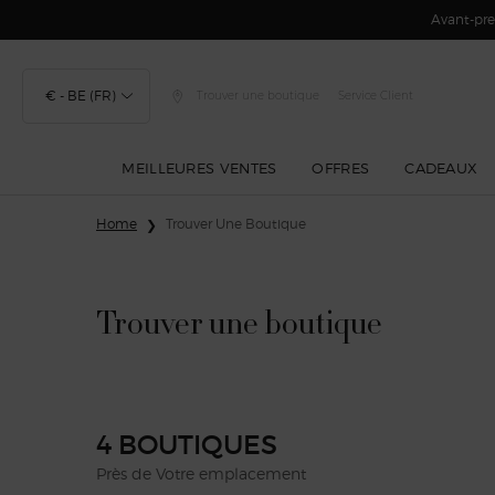
Avant-prem
€ - BE (FR)
Trouver une boutique
Service Client
MEILLEURES VENTES
OFFRES
CADEAUX
Contenu principal
Home
Trouver Une Boutique
Trouver une boutique
4 BOUTIQUES
Près de Votre emplacement