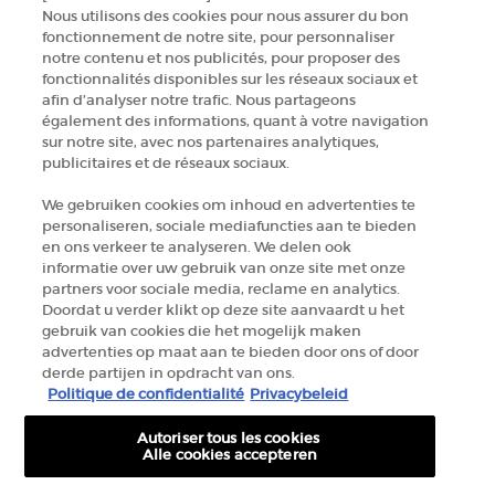
Nous utilisons des cookies pour nous assurer du bon
fonctionnement de notre site, pour personnaliser
TROUVER UNE BOUTIQUE
notre contenu et nos publicités, pour proposer des
fonctionnalités disponibles sur les réseaux sociaux et
afin d’analyser notre trafic. Nous partageons
+32 289 972 30
également des informations, quant à votre navigation
sur notre site, avec nos partenaires analytiques,
publicitaires et de réseaux sociaux.
Informations sur le fabricant
We gebruiken cookies om inhoud en advertenties te
personaliseren, sociale mediafuncties aan te bieden
GIORGIO ARMANI PARFUMS
en ons verkeer te analyseren. We delen ook
14, rue Royale - 75008 Paris France
informatie over uw gebruik van onze site met onze
armanibeauty.ecom@be.oaccare.com
partners voor sociale media, reclame en analytics.
Doordat u verder klikt op deze site aanvaardt u het
gebruik van cookies die het mogelijk maken
advertenties op maat aan te bieden door ons of door
derde partijen in opdracht van ons.
Politique de confidentialité
Privacybeleid
Autoriser tous les cookies
OPTIONS D'ACHAT
Alle cookies accepteren
€ - BE (FR)