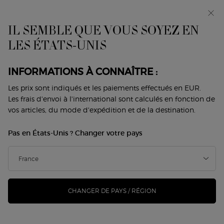
IL SEMBLE QUE VOUS SOYEZ EN
0
Mon
0 produit
LES ÉTATS-UNIS
Trouver
panier
une
Contenu principal
boutique
Home
Maquillage
Teint
Anti-Cernes Et Correcteurs
INFORMATIONS À CONNAÎTRE :
ANTI-CERNES ET CORRECTEURS
Les prix sont indiqués et les paiements effectués en EUR.
Les frais d'envoi à l'international sont calculés en fonction de
Trier par
vos articles, du mode d'expédition et de la destination.
3 Produits
Trier par
AFFINER
MENU DE FILTRAGE
Pas en États-Unis ? Changer votre pays
-22%
-25%
CHANGER DE PAYS / RÉGION