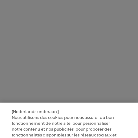
L'Oréal France, en relation avec les produits et services Armani
beauty, utilisera vos données personnelles pour vous envoyer des
offres personnalisées basées sur les informations que vous avez
partagées avec nous, y compris votre profil beauté, ainsi que pour
réaliser des statistiques et des analyses.
Pour en savoir plus sur la manière dont nous traitons vos données
personnelles et sur vos droits, consultez notre
Politique de protection
des données
.
Ce site est protégé par Cloudflare et la politique de confidentialité et les
conditions dutilisation sappliquent.
SINSCRIRE
[Nederlands onderaan]
CONTACTEZ-NOUS
Nous utilisons des cookies pour nous assurer du bon
fonctionnement de notre site, pour personnaliser
TROUVER UNE BOUTIQUE
notre contenu et nos publicités, pour proposer des
fonctionnalités disponibles sur les réseaux sociaux et