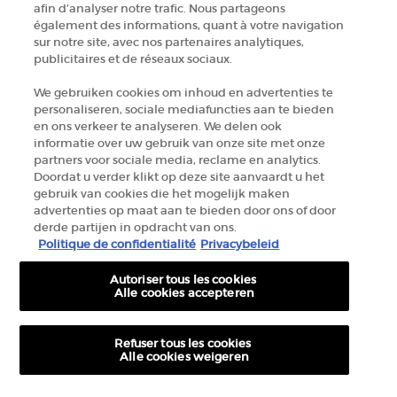
afin d’analyser notre trafic. Nous partageons
+32 289 972 30
également des informations, quant à votre navigation
sur notre site, avec nos partenaires analytiques,
publicitaires et de réseaux sociaux.
Informations sur le fabricant
We gebruiken cookies om inhoud en advertenties te
personaliseren, sociale mediafuncties aan te bieden
GIORGIO ARMANI PARFUMS
en ons verkeer te analyseren. We delen ook
14, rue Royale - 75008 Paris France
informatie over uw gebruik van onze site met onze
armanibeauty.ecom@be.oaccare.com
partners voor sociale media, reclame en analytics.
Doordat u verder klikt op deze site aanvaardt u het
gebruik van cookies die het mogelijk maken
advertenties op maat aan te bieden door ons of door
derde partijen in opdracht van ons.
Politique de confidentialité
Privacybeleid
Autoriser tous les cookies
OPTIONS D'ACHAT
Alle cookies accepteren
€ - BE (FR)
Refuser tous les cookies
Alle cookies weigeren
© 2026 Armani beauty