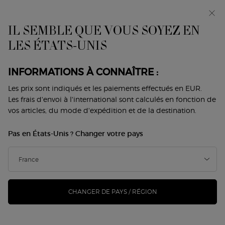
Avant-première : I WILL — une nouvelle vision de la
masculinité. Avec un échantillon offert. *
IL SEMBLE QUE VOUS SOYEZ EN
0
Mon
0 produit
LES ÉTATS-UNIS
Trouver
panier
une
Contenu principal
boutique
IL N'Y A PAS DE RÉSULTAT
INFORMATIONS À CONNAÎTRE :
Les prix sont indiqués et les paiements effectués en EUR.
VOUS AIMEREZ ÉGALEMENT
Les frais d'envoi à l'international sont calculés en fonction de
vos articles, du mode d'expédition et de la destination.
Pas en États-Unis ? Changer votre pays
NOUVEAU
-25%
CHANGER DE PAYS / RÉGION