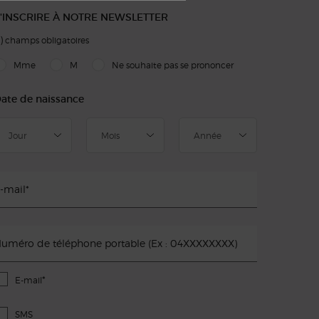
'INSCRIRE À NOTRE NEWSLETTER
)
champs obligatoires
slettersignup.title.legend
Mme
M
Ne souhaite pas se prononcer
ate de naissance
-mail
*
uméro de téléphone portable (Ex : 04XXXXXXXX)
*
E-mail
SMS