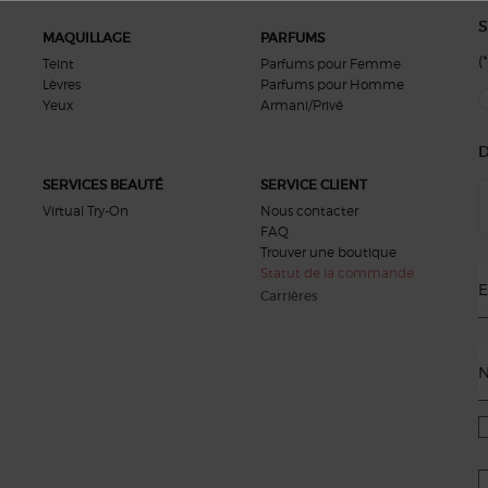
S
MAQUILLAGE
PARFUMS
(*
Teint
Parfums pour Femme
Lèvres
Parfums pour Homme
new
Yeux
Armani/Privé
D
SERVICES BEAUTÉ
SERVICE CLIENT
Virtual Try-On
Nous contacter
FAQ
Trouver une boutique
Statut de la commande
E
Carrières
N