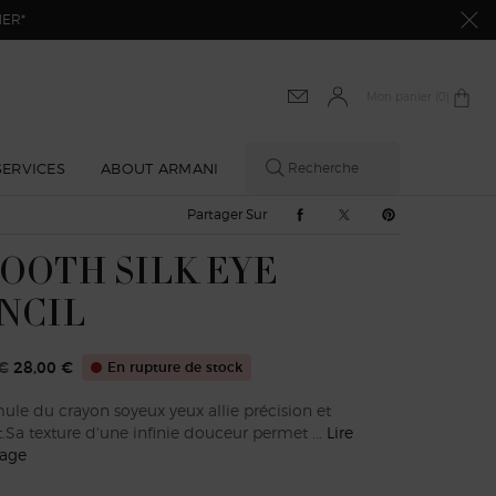
MER*
Mon panier
0 produit
0
SERVICES
ABOUT ARMANI
Recherche
Partager Sur Facebook
Partager Sur Twitter
Partager Sur Pi
Partager Sur
OOTH SILK EYE
NCIL
€
28,00 €
En rupture de stock
 prix
u prix
ule du crayon soyeux yeux allie précision et
.Sa texture d'une infinie douceur permet ...
Lire
age