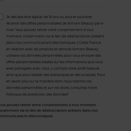
Je déclare être âgé(e) de 16 ans ou plus et souhaite
recevoir des offres personnalisées de Armani Beauty par e-
mail. Vous pouvez retirer votre consentement à tout
moment, notamment via le lien de désinscription présent
dans nos communications électroniques. L'Oréal France,
en relation avec les produits et services Armani Beauty,
utilisera vos données personnelles pour vous envoyer des
offres personnalisées basées sur les informations que vous
avez partagées avec nous, y compris votre profil beauté,
ainsi que pour réaliser des statistiques et des analyses. Pour
en savoir plus sur la manière dont nous traitons vos
données personnelles et sur vos droits, consultez notre
*
Politique de protection des données
ous pouvez retirer votre consentement à tout moment,
otamment via le lien de désinscription présent dans nos
ommunications électroniques.