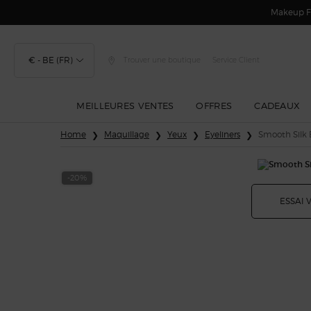
Makeup Fe
€ - BE (FR)
Trouver une boutique
Service Client
MEILLEURES VENTES
OFFRES
CADEAUX
Contenu principal
Home
Maquillage
Yeux
Eyeliners
Smooth Silk 
-20%
ESSAI 