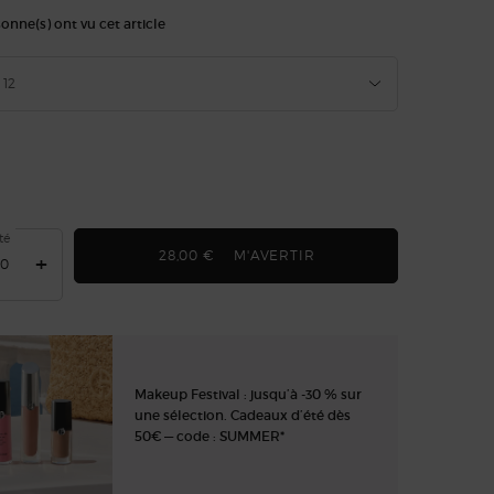
onne(s) ont vu cet article
onnez un/une color pour Smooth Silk Eye Pencil
12
ariation du produit est en rupture de stock, 12
ed
uct variation is out of stock, 12, 1 of 1
té
28,00 €
M'AVERTIR
LORSQUE LE/LA SMOOTH
+
Makeup Festival : jusqu’à -30 % sur
une sélection. Cadeaux d’été dès
50€ — code : SUMMER*