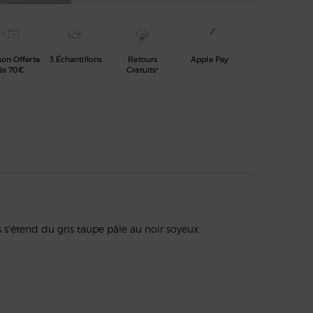
son Offerte
3 Échantillons
Retours
Apple Pay
ès 70€
Gratuits*
s'étend du gris taupe pâle au noir soyeux.