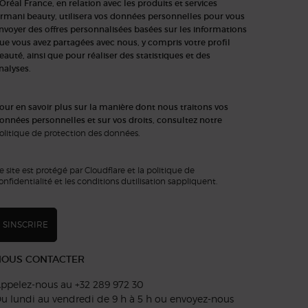
'Oréal France, en relation avec les produits et services
rmani beauty, utilisera vos données personnelles pour vous
nvoyer des offres personnalisées basées sur les informations
ue vous avez partagées avec nous, y compris votre profil
eauté, ainsi que pour réaliser des statistiques et des
nalyses.
our en savoir plus sur la manière dont nous traitons vos
onnées personnelles et sur vos droits, consultez notre
olitique de protection des données
.
e site est protégé par Cloudflare et la politique de
onfidentialité et les conditions dutilisation sappliquent.
SINSCRIRE
NOUS CONTACTER
ppelez-nous au +32 289 972 30
u lundi au vendredi de 9 h à 5 h ou
envoyez-nous