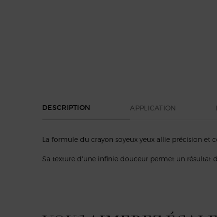
PDP Section Tabs Default
APPLICATION
DESCRIPTION
La formule du crayon soyeux yeux allie précision et c
Sa texture d'une infinie douceur permet un résultat 
PDP Slot 1 Section