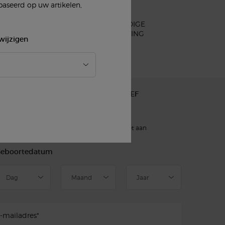
baseerd op uw artikelen,
EENVOUDIGE
N
AFREKENING
wijzigen
AANMELDEN VOOR ONZE NIEUWSBRIEF
)
verplichte velden
slettersignup.title.legend
Dhr.
Mevr.
Geef ik liever niet aan
eboortedatum
-mailadres
*