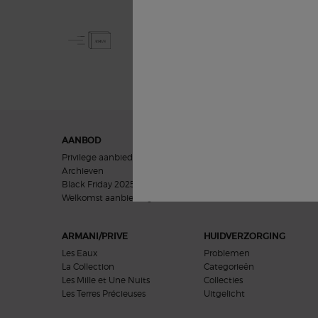
GRATIS STANDAARD
LEVERING VANAF € 50
Navigatie voettekst
AANBOD
GIFTS
Privilege aanbieding
Vrouwen geschenken
Archieven
Mannen geschenken
Black Friday 2025
Cadeausets
Welkomst aanbieding​
ARMANI/PRIVE
HUIDVERZORGING
Les Eaux
Problemen
La Collection
Categorieën
Les Mille et Une Nuits
Collecties
Les Terres Précieuses
Uitgelicht