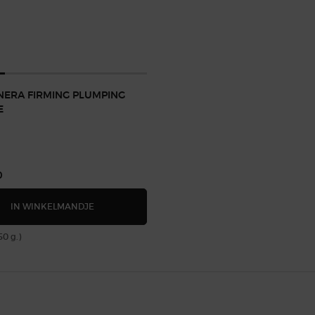
NERA FIRMING PLUMPING
E
0
CREMA NERA FIRMING PLUMPING ESSENCE
IN WINKELMANDJE
50 g.)