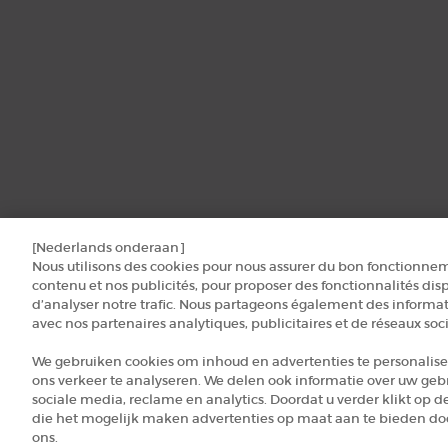
[Nederlands onderaan]
Nous utilisons des cookies pour nous assurer du bon fonctionnem
contenu et nos publicités, pour proposer des fonctionnalités disp
d’analyser notre trafic. Nous partageons également des informati
avec nos partenaires analytiques, publicitaires et de réseaux soc
We gebruiken cookies om inhoud en advertenties te personalise
ons verkeer te analyseren. We delen ook informatie over uw geb
sociale media, reclame en analytics. Doordat u verder klikt op d
die het mogelijk maken advertenties op maat aan te bieden door
ons.
© 2026 Armani beauty