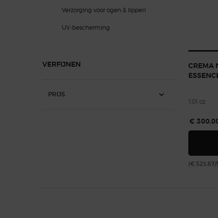
Verzorging voor ogen & lippen
UV-bescherming
VERFIJNEN
CREMA 
ESSENC
PRIJS
1.01 oz
€ 300,0
(€ 523,87/