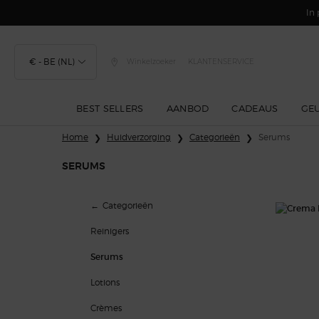
In 
€ - BE (NL)
Winkelzoeker
KLANTENSERVICE
BEST SELLERS
AANBOD
CADEAUS
GE
Hoofdinhoud
Home
Huidverzorging
Categorieën
Serums
SERUMS
Serums
Categorieën
Reinigers
Serums
Lotions
Crèmes