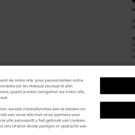
N
B
M
F
G
1
a
ent de notre site, pour personnaliser notre
onibles sur les réseaux sociaux et afin
ons, quant à votre navigation sur notre site,
iaux.
ren, sociale mediafuncties aan te bieden en
ruik van onze site met onze partners voor
eze site aanvaardt u het gebruik van cookies
 ons of door derde partijen in opdracht van
OP
Algemene verk