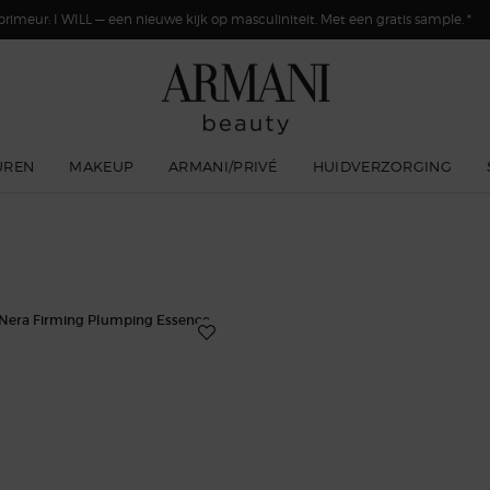
primeur: I WILL — een nieuwe kijk op masculiniteit. Met een gratis sample. *
UREN
MAKEUP
ARMANI/PRIVÉ
HUIDVERZORGING