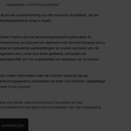
*
raadpleegt u ons
Privacybeleid.
 kunt uw toestemming op elk moment intrekken, via de
fmeldingslink in onze e-mails.
'Oréal France zal uw persoonsgegevens gebruiken in
erband met producten en diensten van Armani beauty om u
epersonaliseerde aanbiedingen te sturen op basis van de
egevens die u met ons hebt gedeeld, inclusief uw
eautyprofiel, en om statistieken en analyses uit te voeren.
oor meer informatie over de manier waarop bij uw
ersoonsgegevens verwerken en over uw rechten, raadpleegt
 ons
Privacybeleid
.
eze site wordt beschermd door Cloudflare en het
rivacybeleid en de gebruiksvoorwaarden zijn van toepassing.
AANMELDEN