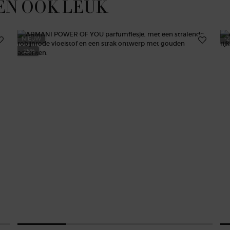
EN OOK LEUK
NIEUW
-
-25%