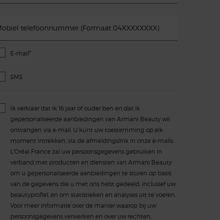
obiel telefoonnummer (Formaat 04XXXXXXXX)
*
E-mail
SMS
Ik verklaar dat ik 16 jaar of ouder ben en dat ik
gepersonaliseerde aanbiedingen van Armani Beauty wil
ontvangen via e-mail. U kunt uw toestemming op elk
moment intrekken, via de afmeldingslink in onze e-mails.
L'Oréal France zal uw persoonsgegevens gebruiken in
verband met producten en diensten van Armani Beauty
om u gepersonaliseerde aanbiedingen te sturen op basis
van de gegevens die u met ons hebt gedeeld, inclusief uw
beautyprofiel, en om statistieken en analyses uit te voeren.
Voor meer informatie over de manier waarop bij uw
persoonsgegevens verwerken en over uw rechten,