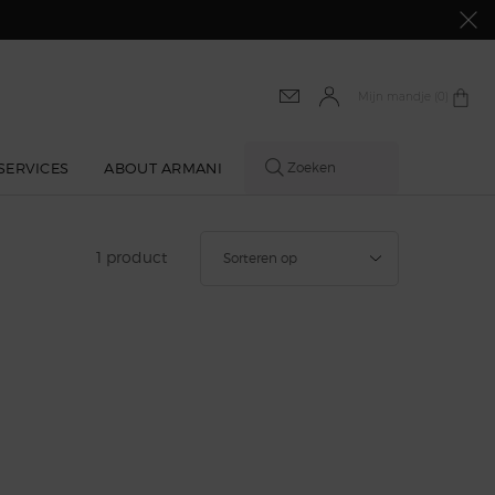
Mijn mandje
0 product
0
SERVICES
ABOUT ARMANI
Zoeken
Sorteer op
1 product
Sorteren op