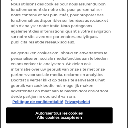
NEEM CONTACT MET ONS OP
Nous utilisons des cookies pour nous assurer du bon
fonctionnement de notre site, pour personnaliser
notre contenu et nos publicités, pour proposer des
ZOEK EEN WINKEL
fonctionnalités disponibles sur les réseaux sociaux et
afin d’analyser notre trafic. Nous partageons
également des informations, quant à votre navigation
+32 289 972 54
sur notre site, avec nos partenaires analytiques,
publicitaires et de réseaux sociaux.
We gebruiken cookies om inhoud en advertenties te
Fabrikantinformatie
personaliseren, sociale mediafuncties aan te bieden
en ons verkeer te analyseren. We delen ook
GIORGIO ARMANI PARFUMS
informatie over uw gebruik van onze site met onze
14, rue Royale - 75008 Paris France
partners voor sociale media, reclame en analytics.
armanibeauty.ecom@be.oaccare.com
Doordat u verder klikt op deze site aanvaardt u het
gebruik van cookies die het mogelijk maken
advertenties op maat aan te bieden door ons of door
derde partijen in opdracht van ons.
Politique de confidentialité
Privacybeleid
Autoriser tous les cookies
Alle cookies accepteren
AANKOOPOPTIE