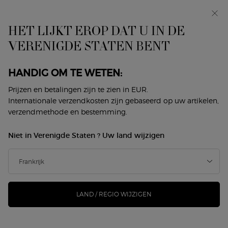
In primeur: I WILL — een nieuwe kijk op masculiniteit.
Met een gratis sample. *
HET LIJKT EROP DAT U IN DE
0
Mijn
0 product
VERENIGDE STATEN BENT
Winkelzoeker
mandje
Hoofdinhoud
MAKEUP
HANDIG OM TE WETEN:
Prijzen en betalingen zijn te zien in EUR.
Internationale verzendkosten zijn gebaseerd op uw artikelen,
GEZICHT
OGEN
LIPPEN
DUOS
SIGNATURE LOOKS
verzendmethode en bestemming.
Home
Makeup
Niet in Verenigde Staten ? Uw land wijzigen
MAKEUP
Sorteer op
44 producten
Sorteren op
VERFIJNEN
FILTERMENU
LAND / REGIO WIJZIGEN
NIEUW