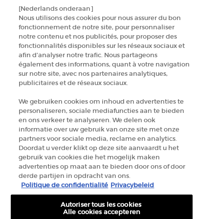
[Nederlands onderaan]
NEEM CONTACT MET ONS OP
Nous utilisons des cookies pour nous assurer du bon
fonctionnement de notre site, pour personnaliser
ZOEK EEN WINKEL
notre contenu et nos publicités, pour proposer des
fonctionnalités disponibles sur les réseaux sociaux et
afin d’analyser notre trafic. Nous partageons
+32 289 972 54
également des informations, quant à votre navigation
sur notre site, avec nos partenaires analytiques,
publicitaires et de réseaux sociaux.
Fabrikantinformatie
We gebruiken cookies om inhoud en advertenties te
personaliseren, sociale mediafuncties aan te bieden
GIORGIO ARMANI PARFUMS
en ons verkeer te analyseren. We delen ook
14, rue Royale - 75008 Paris France
informatie over uw gebruik van onze site met onze
armanibeauty.ecom@be.oaccare.com
partners voor sociale media, reclame en analytics.
Doordat u verder klikt op deze site aanvaardt u het
gebruik van cookies die het mogelijk maken
advertenties op maat aan te bieden door ons of door
derde partijen in opdracht van ons.
Politique de confidentialité
Privacybeleid
Autoriser tous les cookies
AANKOOPOPTIE
Alle cookies accepteren