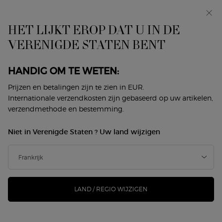
In primeur: I WILL — een nieuwe kijk op masculiniteit.
Met een gratis sample. *
HET LIJKT EROP DAT U IN DE
0
Mijn
0 product
VERENIGDE STATEN BENT
Winkelzoeker
mandje
Hoofdinhoud
Home
Geuren
Damesgeur
Armani Code Women
HANDIG OM TE WETEN:
ARMANI CODE WOMEN
Prijzen en betalingen zijn te zien in EUR.
Internationale verzendkosten zijn gebaseerd op uw artikelen,
Sorteer op
verzendmethode en bestemming.
1 product
Sorteren op
VERFIJNEN
FILTERMENU
Niet in Verenigde Staten ? Uw land wijzigen
LAND / REGIO WIJZIGEN