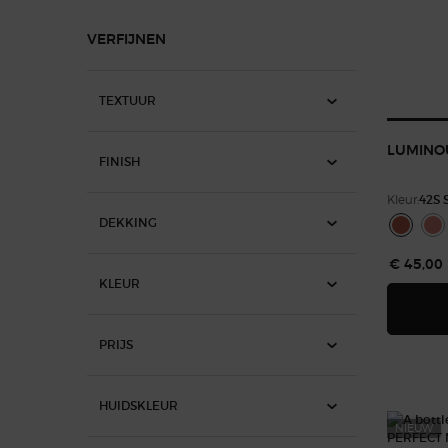
VERFIJNEN
TEXTUUR
LUMINOU
FINISH
Kleur:
42S 
Select a colour
DEKKING
Geselect
Kleur 42
Ges
Kle
€ 45,00
KLEUR
PRIJS
HUIDSKLEUR
NIEUW