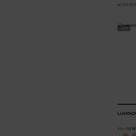
(€ 216,67/
-25%
LUMINOU
Kleur:
53 B
Select a colour