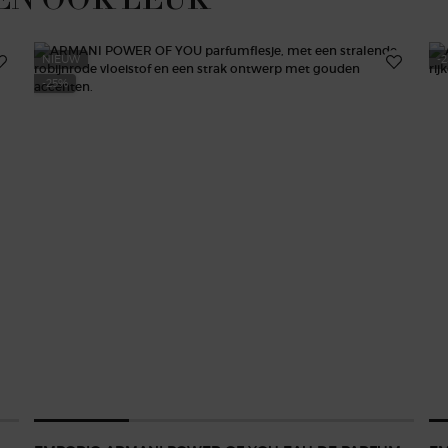
NIEUW
-
-25%