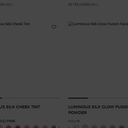
100 ml.)
(€ 178,13/100 ml.)
S SILK CHEEK TINT
LUMINOUS SILK GLOW FUSIO
POWDER
OLD PINK
Kleur:
4
for Luminous Silk Cheek Tint
Select a colour
for Luminous Silk Gl