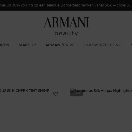
val: tot 30% korting op een selectie. Zomergeschenken vanaf 50€ — code: 
UREN
MAKEUP
ARMANI/PRIVÉ
HUIDVERZORGING
-22%