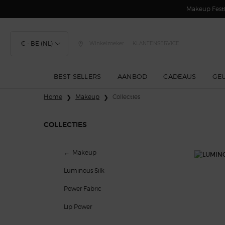
Makeup Festi
€ - BE (NL)
Winkelzoeker
KLANTENSERVICE
BEST SELLERS
AANBOD
CADEAUS
GE
Hoofdinhoud
Home
Makeup
Collecties
COLLECTIES
Collecties
Makeup
Luminous Silk
Power Fabric
Lip Power