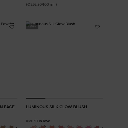
(€ 292,50/100 ml.)
-25%
N FACE
LUMINOUS SILK GLOW BLUSH
Kleur:
11 in love
ow Fusion Face Powder
Select a colour
for Luminous Silk Glow Blush