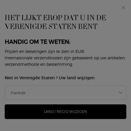
HET LIJKT EROP DAT U IN DE
0
Mijn
0 product
VERENIGDE STATEN BENT
Winkelzoeker
mandje
Hoofdinhoud
Sorteer op
1 product
Sorteren op
VERFIJNEN
FILTERMENU
HANDIG OM TE WETEN:
Prijzen en betalingen zijn te zien in EUR.
Internationale verzendkosten zijn gebaseerd op uw artikelen,
verzendmethode en bestemming.
Niet in Verenigde Staten ? Uw land wijzigen
LAND / REGIO WIJZIGEN
CREMA NERA ACQUA
PANTELLERIA ANTIOXIDANT
TREATMENT LOTION