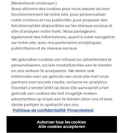
[Nederlands onderaan]
NEEM CONTACT MET ONS OP
Nous utilisons des cookies pour nous assurer du bon
fonctionnement de notre site, pour personnaliser
ZOEK EEN WINKEL
notre contenu et nos publicités, pour proposer des
fonctionnalités disponibles sur les réseaux sociaux et
afin d’analyser notre trafic. Nous partageons
+32 289 972 54
également des informations, quant à votre navigation
sur notre site, avec nos partenaires analytiques,
publicitaires et de réseaux sociaux.
Fabrikantinformatie
We gebruiken cookies om inhoud en advertenties te
personaliseren, sociale mediafuncties aan te bieden
GIORGIO ARMANI PARFUMS
en ons verkeer te analyseren. We delen ook
14, rue Royale - 75008 Paris France
informatie over uw gebruik van onze site met onze
armanibeauty.ecom@be.oaccare.com
partners voor sociale media, reclame en analytics.
Doordat u verder klikt op deze site aanvaardt u het
gebruik van cookies die het mogelijk maken
advertenties op maat aan te bieden door ons of door
derde partijen in opdracht van ons.
Politique de confidentialité
Privacybeleid
Autoriser tous les cookies
AANKOOPOPTIE
Alle cookies accepteren