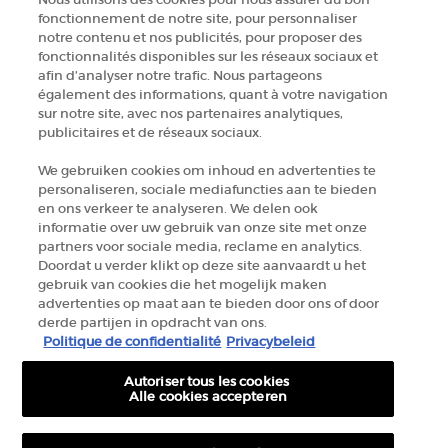
fonctionnement de notre site, pour personnaliser
L'Oréal France zal uw persoonsgegevens gebruiken in verband met
notre contenu et nos publicités, pour proposer des
producten en diensten van Armani beauty om u gepersonaliseerde
fonctionnalités disponibles sur les réseaux sociaux et
aanbiedingen te sturen op basis van de gegevens die u met ons hebt
afin d’analyser notre trafic. Nous partageons
gedeeld, inclusief uw beautyprofiel, en om statistieken en analyses
également des informations, quant à votre navigation
uit te voeren.
sur notre site, avec nos partenaires analytiques,
publicitaires et de réseaux sociaux.
Voor meer informatie over de manier waarop bij uw
We gebruiken cookies om inhoud en advertenties te
persoonsgegevens verwerken en over uw rechten, raadpleegt u ons
personaliseren, sociale mediafuncties aan te bieden
Privacybeleid
.
en ons verkeer te analyseren. We delen ook
informatie over uw gebruik van onze site met onze
partners voor sociale media, reclame en analytics.
Deze site wordt beschermd door Cloudflare en het privacybeleid en de
gebruiksvoorwaarden zijn van toepassing.
Doordat u verder klikt op deze site aanvaardt u het
gebruik van cookies die het mogelijk maken
advertenties op maat aan te bieden door ons of door
derde partijen in opdracht van ons.
AANMELDEN
Politique de confidentialité
Privacybeleid
Autoriser tous les cookies
NEEM CONTACT MET ONS OP
Alle cookies accepteren
ZOEK EEN WINKEL