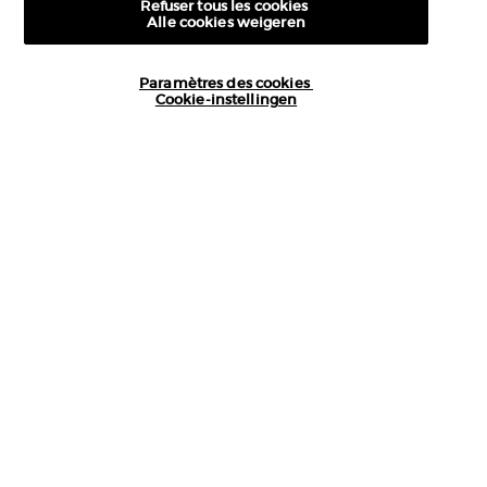
Refuser tous les cookies
Alle cookies weigeren
+32 289 972 54
Paramètres des cookies
Cookie-instellingen
10€ KORTING
OP UW EERSTE BESTELLING
Fabrikantinformatie
GIORGIO ARMANI PARFUMS
14, rue Royale - 75008 Paris France
armanibeauty.ecom@be.oaccare.com
AANKOOPOPTIE
€ - BE (NL)