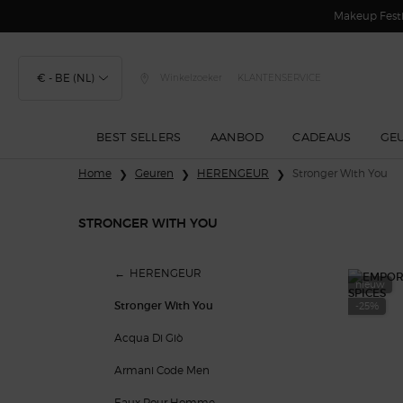
Makeup Festi
€ - BE (NL)
Winkelzoeker
KLANTENSERVICE
BEST SELLERS
AANBOD
CADEAUS
GE
Hoofdinhoud
Home
Geuren
HERENGEUR
Stronger With You
STRONGER WITH YOU
Stronger With You
HERENGEUR
nieuw
Stronger With You
-25%
Acqua Di Giò
Armani Code Men
Eaux Pour Homme