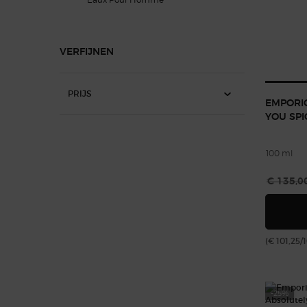
VERFIJNEN
PRIJS
EMPORI
YOU SPI
100 ml
Oude pri
€ 135,0
(€ 101,25/
-25%