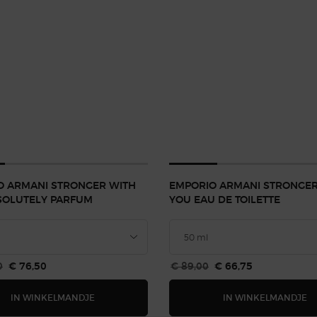
O ARMANI STRONGER WITH
EMPORIO ARMANI STRONGER
SOLUTELY PARFUM
YOU EAU DE TOILETTE
js
0
Nieuwe prijs
€ 76,50
Oude prijs
€ 89,00
Nieuwe prijs
€ 66,75
EMPORIO ARMANI STRONGER WITH YOU ABSOLU
E
IN WINKELMANDJE
IN WINKELMANDJE