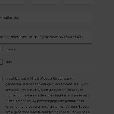
-mailadres
*
obiel telefoonnummer (Formaat 04XXXXXXXX)
*
E-mail
SMS
Ik verklaar dat ik 16 jaar of ouder ben en dat ik
gepersonaliseerde aanbiedingen van Armani Beauty wil
ontvangen via e-mail. U kunt uw toestemming op elk
moment intrekken, via de afmeldingslink in onze e-mails.
L'Oréal France zal uw persoonsgegevens gebruiken in
verband met producten en diensten van Armani Beauty
om u gepersonaliseerde aanbiedingen te sturen op basis