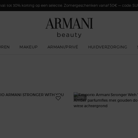
val: tot 30% korting op een selectie. Zomergeschenken vanaf 50€ — code: 
UREN
MAKEUP
ARMANI/PRIVÉ
HUIDVERZORGING
-25%