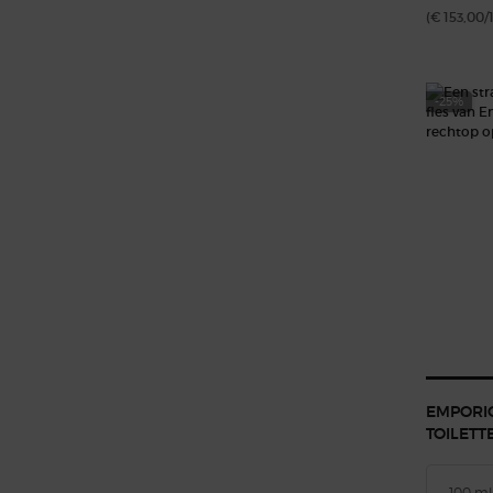
(€ 153,00/
-25%
EMPORI
TOILETT