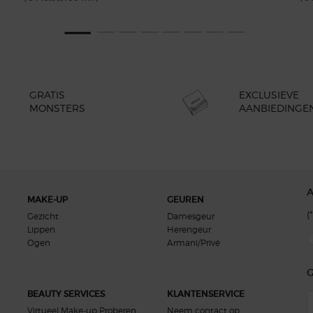
GRATIS
EXCLUSIEVE
MONSTERS
AANBIEDINGE
MAKE-UP
GEUREN
(*
Gezicht
Damesgeur
Lippen
Herengeur
new
Ogen
Armani/Privé
G
BEAUTY SERVICES
KLANTENSERVICE
Virtueel Make-up Proberen
Neem contact op