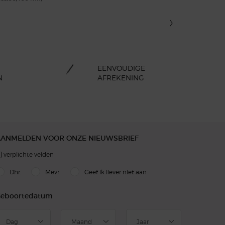
EENVOUDIGE
N
AFREKENING
AANMELDEN VOOR ONZE NIEUWSBRIEF
)
verplichte velden
slettersignup.title.legend
Dhr.
Mevr.
Geef ik liever niet aan
eboortedatum