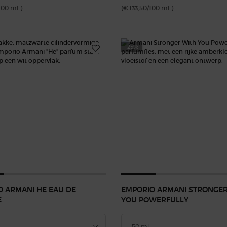
100 ml.)
(€ 133,50/100 ml.)
-25%
O ARMANI HE EAU DE
EMPORIO ARMANI STRONGER
E
YOU POWERFULLY