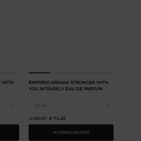
 WITH
EMPORIO ARMANI STRONGER WITH
YOU INTENSELY EAU DE PARFUM
Oude prijs
€ 99,00
Nieuwe prijs
€ 74,25
TELY PARFUM
MPORIO ARMANI STRONGER WITH YOU EAU DE TOILETTE
EMPORIO ARMANI STRONG
IN WINKELMANDJE