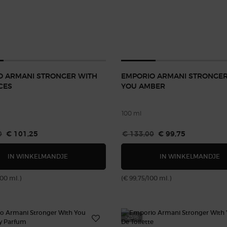
O ARMANI STRONGER WITH
EMPORIO ARMANI STRONGER
CES
YOU AMBER
100 ml
js
0
Nieuwe prijs
€ 101,25
Oude prijs
€ 133,00
Nieuwe prijs
€ 99,75
EMPORIO ARMANI STRONGER WITH YOU SPICES
E
IN WINKELMANDJE
IN WINKELMANDJE
100 ml.)
(€ 99,75/100 ml.)
-25%