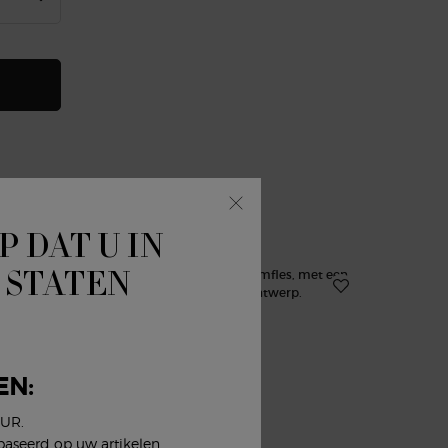
MPORIO ARMANI STRONGER WITH YOU POWERFULLY
P DAT U IN
 STATEN
25%
-20%
EN:
EUR.
baseerd op uw artikelen,