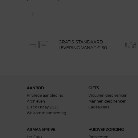
GRATIS STANDAARD
LEVERING VANAF € 50
Navigatie voettekst
AANBOD
GIFTS
Privilege aanbieding
Vrouwen geschenken
Archieven
Mannen geschenken
Black Friday 2025
Cadeausets
Welkomst aanbieding​
ARMANI/PRIVE
HUIDVERZORGING
Les Eaux
Problemen