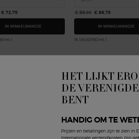
js
Nieuwe prijs
€ 72,75
Oude prijs
€ 89,00
Nieuwe prijs
€ 66,75
EMPORIO ARMANI HE EAU DE TOILETTE
E
IN WINKELMANDJE
IN WINKELMANDJE
00 ml.)
(€ 133,50/100 ml.)
EN OOK LEUK
HET LIJKT ERO
DE VERENIGDE
NIEUW
-
-25%
BENT
HANDIG OM TE WET
Prijzen en betalingen zijn te zien in 
Internationale verzendkosten zijn ge