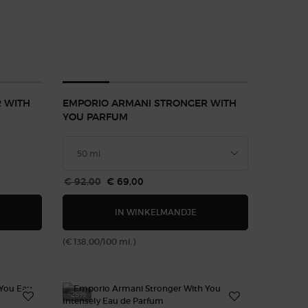
 WITH
EMPORIO ARMANI STRONGER WITH
YOU PARFUM
Oude prijs
€ 92,00
Nieuwe prijs
€ 69,00
MPORIO ARMANI STRONGER WITH YOU AMBER
EMPORIO ARMANI STRON
IN WINKELMANDJE
(€ 138,00/100 ml.)
-25%