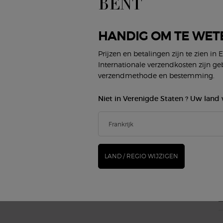
BENT
(*
Gezicht
Damesgeur
Lippen
Herengeur
new
Ogen
Armani/Privé
HANDIG OM TE WET
G
Prijzen en betalingen zijn te zien in 
BEAUTY SERVICES
KLANTENSERVICE
Internationale verzendkosten zijn ge
Virtueel Make-up Proberen
Neem contact op
verzendmethode en bestemming.
Algemene vragen
Status bestelling
Niet in Verenigde Staten ? Uw land 
Winkel zoeken
E
Loopbanen
M
LAND / REGIO WIJZIGEN