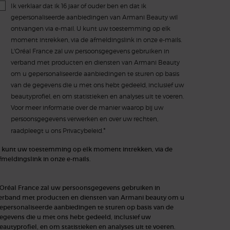
Ik verklaar dat ik 16 jaar of ouder ben en dat ik
gepersonaliseerde aanbiedingen van Armani Beauty wil
ontvangen via e-mail. U kunt uw toestemming op elk
moment intrekken, via de afmeldingslink in onze e-mails.
L'Oréal France zal uw persoonsgegevens gebruiken in
verband met producten en diensten van Armani Beauty
om u gepersonaliseerde aanbiedingen te sturen op basis
van de gegevens die u met ons hebt gedeeld, inclusief uw
beautyprofiel, en om statistieken en analyses uit te voeren.
Voor meer informatie over de manier waarop bij uw
persoonsgegevens verwerken en over uw rechten,
*
raadpleegt u ons
Privacybeleid.
 kunt uw toestemming op elk moment intrekken, via de
fmeldingslink in onze e-mails.
'Oréal France zal uw persoonsgegevens gebruiken in
erband met producten en diensten van Armani beauty om u
epersonaliseerde aanbiedingen te sturen op basis van de
egevens die u met ons hebt gedeeld, inclusief uw
eautyprofiel, en om statistieken en analyses uit te voeren.