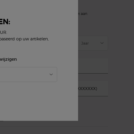
)
verplichte velden
slettersignup.title.legend
Dhr.
Mevr.
Geef ik liever niet aan
EN:
eboortedatum
EUR.
baseerd op uw artikelen,
wijzigen
-mailadres
*
obiel telefoonnummer (Formaat 04XXXXXXXX)
*
E-mail
SMS