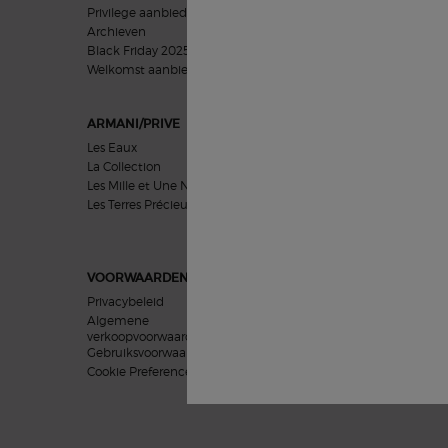
Privilege aanbieding
Vrouwen geschenken
Archieven
Mannen geschenken
Black Friday 2025
Cadeausets
Welkomst aanbieding​
ARMANI/PRIVE
HUIDVERZORGING
Les Eaux
Problemen
La Collection
Categorieën
Les Mille et Une Nuits
Collecties
Les Terres Précieuses
Uitgelicht
VOORWAARDEN
Privacybeleid
Algemene
verkoopvoorwaarden
Gebruiksvoorwaarden
Cookie Preferences