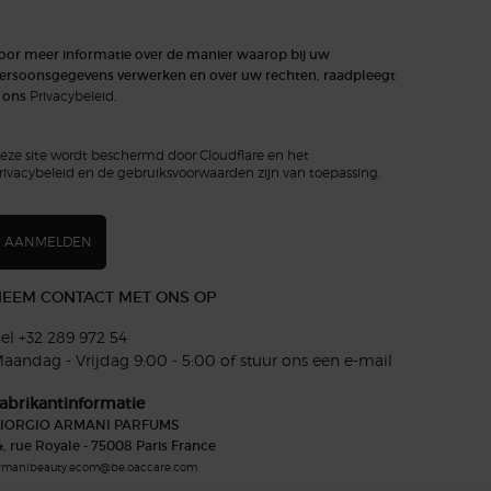
oor meer informatie over de manier waarop bij uw
ersoonsgegevens verwerken en over uw rechten, raadpleegt
 ons
Privacybeleid
.
eze site wordt beschermd door Cloudflare en het
rivacybeleid en de gebruiksvoorwaarden zijn van toepassing.
AANMELDEN
EEM CONTACT MET ONS OP
el +32 289 972 54
aandag - Vrijdag 9:00 - 5:00 of
stuur ons een e-mail
abrikantinformatie
IORGIO ARMANI PARFUMS
4, rue Royale - 75008 Paris France
rmanibeauty.ecom@be.oaccare.com