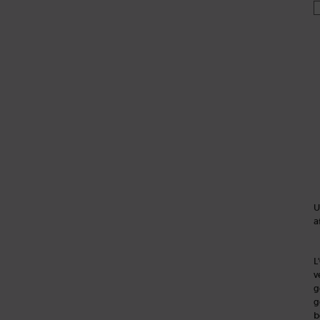
U
a
L
v
g
g
b