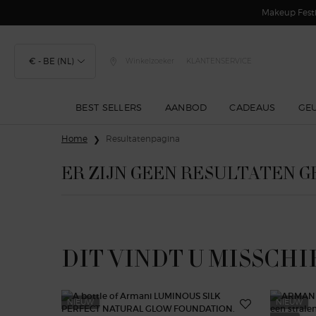
Makeup Festi
€ - BE (NL)
Winkelzoeker
KLANTENSERVICE
BEST SELLERS
AANBOD
CADEAUS
GE
Hoofdinhoud
Home
Resultatenpagina
ER ZIJN GEEN RESULTATEN 
DIT VINDT U MISSCHI
NIEUW
NIEUW