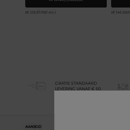
(€ 216,67/100 ml.)
(€ 148,50/
GRATIS STANDAARD
LEVERING VANAF € 50
Navigatie voettekst
AANBOD
GIFTS