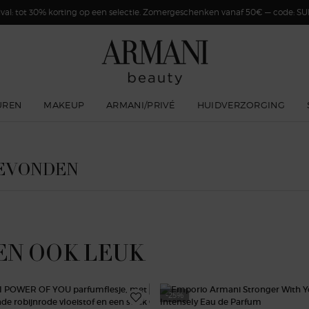
val: tot 30% korting op een selectie. Zomergeschenken vanaf 50€ — code: 
UREN
MAKEUP
ARMANI/PRIVÉ
HUIDVERZORGING
GEVONDEN
EN OOK LEUK
-25%