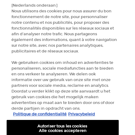
[Nederlands onderaan]
NEEM CONTACT MET ONS OP
Nous utilisons des cookies pour nous assurer du bon
fonctionnement de notre site, pour personnaliser
ZOEK EEN WINKEL
notre contenu et nos publicités, pour proposer des
fonctionnalités disponibles sur les réseaux sociaux et
afin d’analyser notre trafic. Nous partageons
+32 289 972 54
également des informations, quant à votre navigation
sur notre site, avec nos partenaires analytiques,
publicitaires et de réseaux sociaux.
Fabrikantinformatie
We gebruiken cookies om inhoud en advertenties te
personaliseren, sociale mediafuncties aan te bieden
GIORGIO ARMANI PARFUMS
en ons verkeer te analyseren. We delen ook
14, rue Royale - 75008 Paris France
informatie over uw gebruik van onze site met onze
armanibeauty.ecom@be.oaccare.com
partners voor sociale media, reclame en analytics.
Doordat u verder klikt op deze site aanvaardt u het
gebruik van cookies die het mogelijk maken
advertenties op maat aan te bieden door ons of door
derde partijen in opdracht van ons.
Politique de confidentialité
Privacybeleid
Autoriser tous les cookies
AANKOOPOPTIE
Alle cookies accepteren