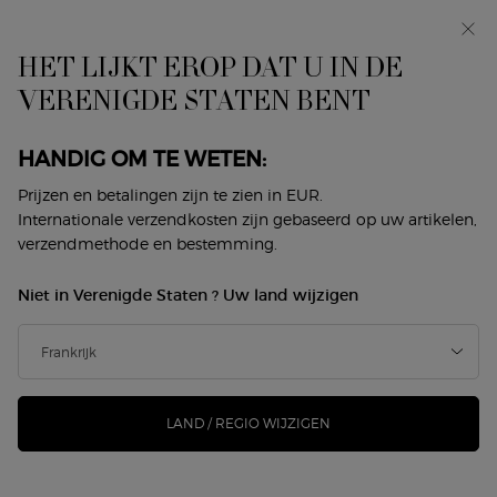
In primeur: I WILL — een nieuwe kijk op masculiniteit.
Met een gratis sample. *
HET LIJKT EROP DAT U IN DE
0
Mijn
0 product
VERENIGDE STATEN BENT
Winkelzoeker
mandje
Hoofdinhoud
Home
Makeup
Gezicht
Highlighter
HANDIG OM TE WETEN:
HIGHLIGHTER
Prijzen en betalingen zijn te zien in EUR.
Internationale verzendkosten zijn gebaseerd op uw artikelen,
Sorteer op
verzendmethode en bestemming.
2 producten
Sorteren op
VERFIJNEN
FILTERMENU
Niet in Verenigde Staten ? Uw land wijzigen
-22%
-20%
LAND / REGIO WIJZIGEN