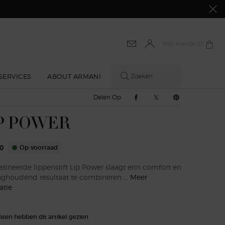
Mijn mandje
0 product
0
SERVICES
ABOUT ARMANI
Zoeken
Delen Op Facebook
Delen Op Twitter
Delen Op Pinte
Delen Op
P POWER
0
Op voorraad
tineerde lippenstift Lip Power slaagt erin comfort en
nghoudend resultaat te combineren ...
Meer
atie
sen hebben dit artikel gezien