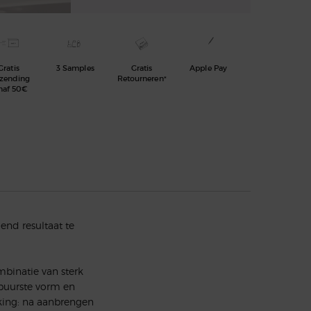
Gratis
3 Samples
Gratis
Apple Pay
rzending
Retourneren*
naf 50€
end resultaat te
binatie van sterk
 puurste vorm en
king: na aanbrengen