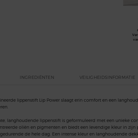
Ve
va
INGREDIËNTEN
VEILIGHEIDSINFORMATIE
ineerde lippenstift Lip Power slaagt erin comfort en een langhoud
ren.
hte, langhoudende lippenstift is geformuleerd met een unieke com
treerde oliën en pigmenten en biedt een levendige kleur in zijn
gedurende de hele dag. Een intense kleur en langhoudende dek