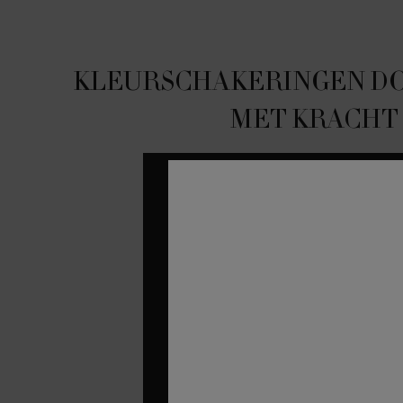
pdp-section-content-tile-ww-00496-arm
KLEURSCHAKERINGEN D
MET KRACHT