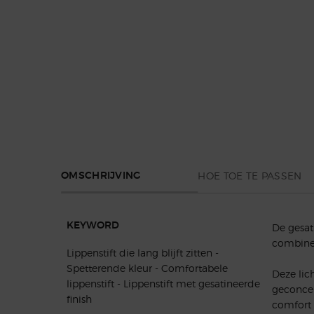
PDP Section Tabs Default
HOE TOE TE PASSEN
OMSCHRIJVING
KEYWORD
De gesat
combine
Lippenstift die lang blijft zitten -
Spetterende kleur - Comfortabele
Deze lic
lippenstift - Lippenstift met gesatineerde
geconcen
finish
comfort 