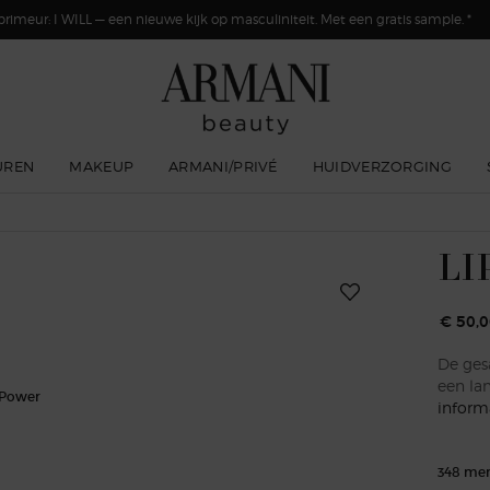
primeur: I WILL — een nieuwe kijk op masculiniteit. Met een gratis sample. *
UREN
MAKEUP
ARMANI/PRIVÉ
HUIDVERZORGING
LI
€ 50,0
De gesa
een la
inform
348 men