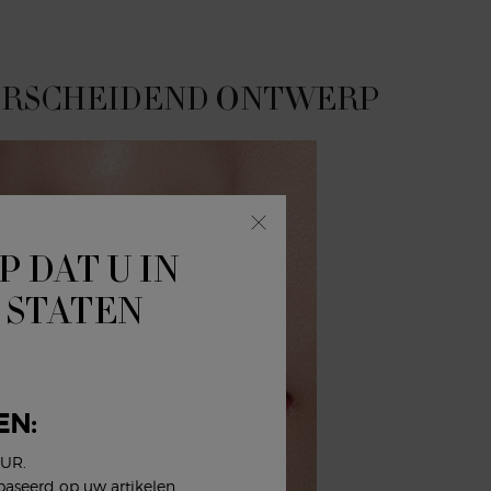
ERSCHEIDEND ONTWERP
P DAT U IN
 STATEN
EN:
EUR.
baseerd op uw artikelen,