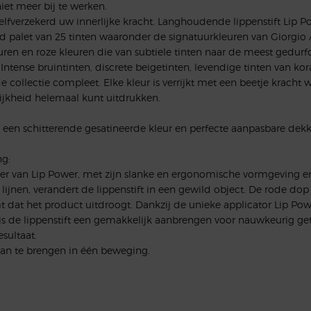
iet meer bij te werken.
elfverzekerd uw innerlijke kracht. Langhoudende lippenstift Lip Pow
d palet van 25 tinten waaronder de signatuurkleuren van Giorgio 
uren en roze kleuren die van subtiele tinten naar de meest gedur
 Intense bruintinten, discrete beigetinten, levendige tinten van ko
 collectie compleet. Elke kleur is verrijkt met een beetje krach
ijkheid helemaal kunt uitdrukken.
 een schitterende gesatineerde kleur en perfecte aanpasbare dekk
g:
r van Lip Power, met zijn slanke en ergonomische vormgeving en
lijnen, verandert de lippenstift in een gewild object. De rode dop 
 dat het product uitdroogt. Dankzij de unieke applicator Lip Po
is de lippenstift een gemakkelijk aanbrengen voor nauwkeurig ge
esultaat.
aan te brengen in één beweging.