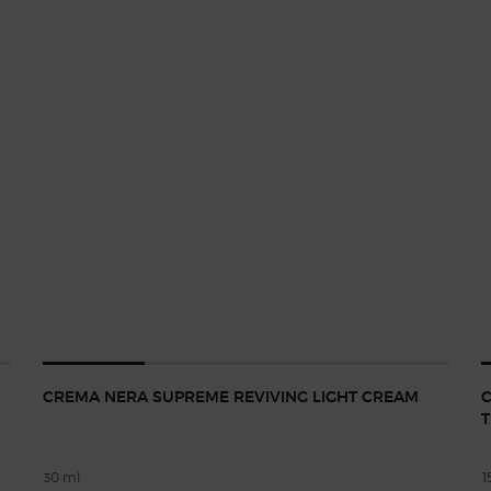
CREMA NERA SUPREME REVIVING LIGHT CREAM
C
T
30 ml
1