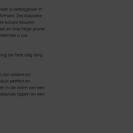
er is verkrijgbaar in
Armani. Zes klassieke
fde koude kleuren
raal en krachtige prune
t waarmee u uw
ing de hele dag lang.
 zijn sobere en
sluit perfect en
wer in de vorm van een
tekende lippen en een