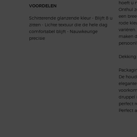
hoeft u n
VOORDELEN
Onthul z
een bree
Schitterende glanzende kleur - Blijft 8 u
rode kle
zitten - Lichte textuur die de hele dag
variëren.
comfortabel blijft - Nauwkeurige
maken de
precisie
persoonl
Dekking:
Packagin
De houde
elegante 
voorkomt
druppel 
perfect r
Perfect 