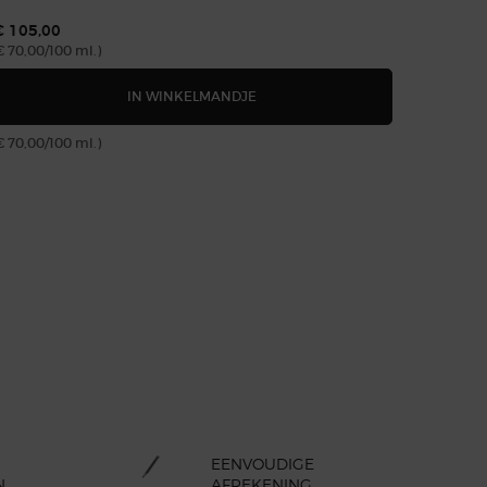
€ 105,00
€ 383,
€ 70,00/100 ml.)
(€ 766,00
VIVING LIGHT CREAM
CREMA NERA ACQUA PANTELLERI
IN WINKELMANDJE
€ 70,00/100 ml.)
(€ 766,00
EENVOUDIGE
N
AFREKENING