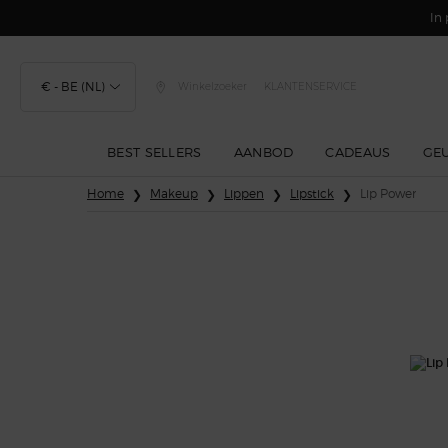
In 
€ - BE (NL)
Winkelzoeker
KLANTENSERVICE
BEST SELLERS
AANBOD
CADEAUS
GE
Hoofdinhoud
Home
Makeup
Lippen
Lipstick
Lip Power