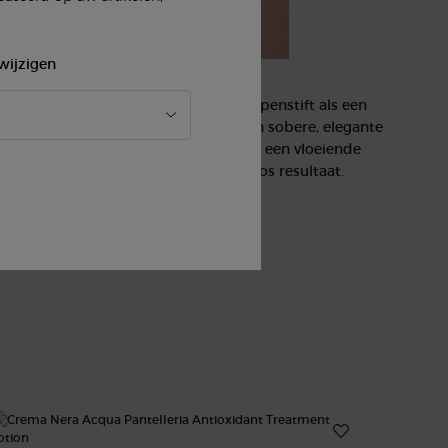
wijzigen
van Lip Power herinterpreteert de lippenstift als een
met zijn slanke, ergonomische vorm en sobere, elegante
pelvormige bullet van Lip Power biedt een vloeiende
uwkeurige lipcontour voor een foutloos resultaat.
nieuw