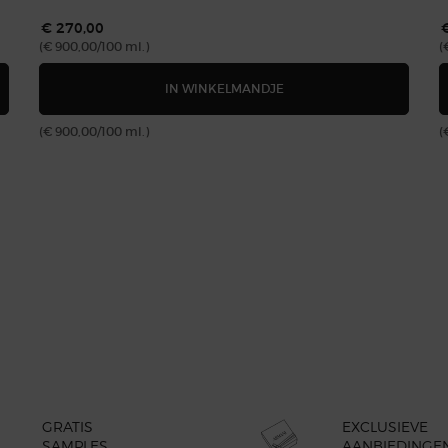
€ 270,00
(€ 900,00/100 ml.)
(
ING PLUMPING ESSENCE
CREMA NERA SUPREME RE
IN WINKELMANDJE
(€ 900,00/100 ml.)
(
GRATIS
EXCLUSIEVE
SAMPLES
AANBIEDINGE