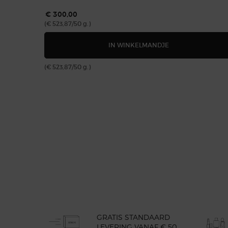
€ 300,00
(€ 523,87/50 g.)
CREMA NERA FIRM
IN WINKELMANDJE
(€ 523,87/50 g.)
PDP Reviews
GRATIS STANDAARD
LEVERING VANAF € 50