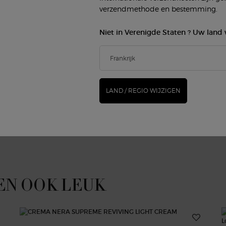
verzendmethode en bestemming.
Niet in Verenigde Staten ? Uw land 
De elegante verpakking 
begeerlijk designobject, 
merkende Giorgio Armani
lijnen. De unieke drup
et een druppel kracht voor
applicatie en een na
LAND / REGIO WIJZIGEN
EN OOK LEUK