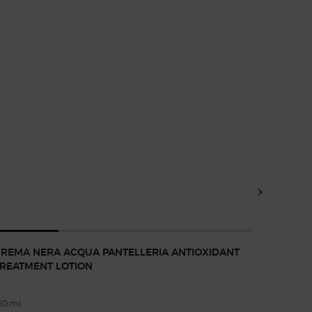
REMA NERA ACQUA PANTELLERIA ANTIOXIDANT
CREMA 
REATMENT LOTION
50 ml
50 ml