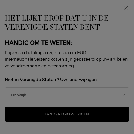
In primeur: I WILL — een nieuwe kijk op masculiniteit.
Met een gratis sample. *
HET LIJKT EROP DAT U IN DE
0
Mijn
0 product
VERENIGDE STATEN BENT
Winkelzoeker
mandje
Hoofdinhoud
Terug naar Sì
HANDIG OM TE WETEN:
SÌ PASSIONE EAU DE PARFUM -
Prijzen en betalingen zijn te zien in EUR.
Internationale verzendkosten zijn gebaseerd op uw artikelen,
HERVULBARE
verzendmethode en bestemming.
€ 130,00
Op voorraad
Niet in Verenigde Staten ? Uw land wijzigen
(€ 260,00/100 ml.)
De iconische en krachtige bloemige fruitige parfum. Passie
komt uit het hart. Het is de drijvend ...
Meer informatie
LAND / REGIO WIJZIGEN
258 mensen hebben dit artikel gezien