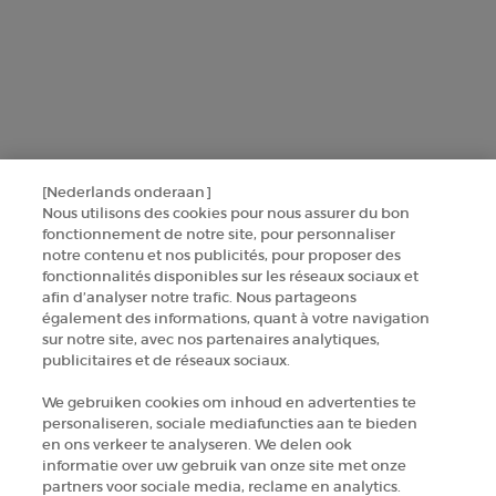
AANMELDEN
NEEM CONTACT MET ONS OP
ZOEK EEN WINKEL
[Nederlands onderaan]
+32 289 972 54
Nous utilisons des cookies pour nous assurer du bon
fonctionnement de notre site, pour personnaliser
notre contenu et nos publicités, pour proposer des
fonctionnalités disponibles sur les réseaux sociaux et
Fabrikantinformatie
afin d’analyser notre trafic. Nous partageons
également des informations, quant à votre navigation
GIORGIO ARMANI PARFUMS
sur notre site, avec nos partenaires analytiques,
14, rue Royale - 75008 Paris France
publicitaires et de réseaux sociaux.
armanibeauty.ecom@be.oaccare.com
We gebruiken cookies om inhoud en advertenties te
personaliseren, sociale mediafuncties aan te bieden
en ons verkeer te analyseren. We delen ook
informatie over uw gebruik van onze site met onze
partners voor sociale media, reclame en analytics.