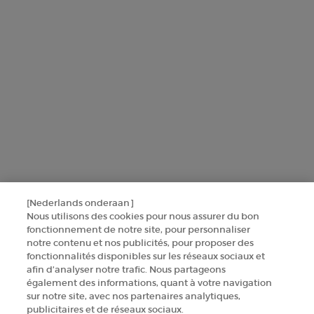
+32 289 972 54
Fabrikantinformatie
GIORGIO ARMANI PARFUMS
14, rue Royale - 75008 Paris France
armanibeauty.ecom@be.oaccare.com
[Nederlands onderaan]
Nous utilisons des cookies pour nous assurer du bon
fonctionnement de notre site, pour personnaliser
AANKOOPOPTIE
notre contenu et nos publicités, pour proposer des
fonctionnalités disponibles sur les réseaux sociaux et
€ - BE (NL)
afin d’analyser notre trafic. Nous partageons
également des informations, quant à votre navigation
sur notre site, avec nos partenaires analytiques,
publicitaires et de réseaux sociaux.
© 2026 Armani beauty