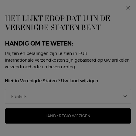
Makeup Festival: tot 30% korting op een selectie.
Zomergeschenken vanaf 50€ — code: SUMMER*
HET LIJKT EROP DAT U IN DE
0
Mijn
0 product
VERENIGDE STATEN BENT
Winkelzoeker
mandje
Hoofdinhoud
Terug naar Armani Code Men
HANDIG OM TE WETEN:
ARMANI CODE EAU DE TOILETTE
Prijzen en betalingen zijn te zien in EUR.
Internationale verzendkosten zijn gebaseerd op uw artikelen,
HERVULBARE
verzendmethode en bestemming.
€ 97,00
Op voorraad
Niet in Verenigde Staten ? Uw land wijzigen
(€ 194,00/100 ml.)
ARMANI CODE AU DE TOILETTE is een iconisch parfum
met interessante contrasten, nu verpakt in een nie ...
Meer
informatie
LAND / REGIO WIJZIGEN