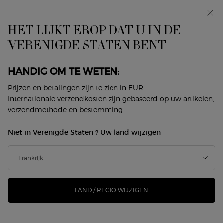
Makeup Festival: tot 30% korting op een selectie.
Zomergeschenken vanaf 50€ — code: SUMMER*
HET LIJKT EROP DAT U IN DE
0
Mijn
0 product
VERENIGDE STATEN BENT
Winkelzoeker
mandje
Hoofdinhoud
HANDIG OM TE WETEN:
Prijzen en betalingen zijn te zien in EUR.
Internationale verzendkosten zijn gebaseerd op uw artikelen,
TWEE GEUREN.
verzendmethode en bestemming.
TWEE INTERPRETATIES VAN
Niet in Verenigde Staten ? Uw land wijzigen
VROUWELIJKE KRACHT.
SÌ PARFUM, krachtig en verfijnd, onthult een intense mix van
rokerige vanille en roos. SÌ EAU DE PARFUM, geraffineerd en
sensueel, vangt tijdloze elegantie met zwarte bes en meiroos.
LAND / REGIO WIJZIGEN
Zeg SÌ tegen degene die u weerspiegelt.
SÌ PARFUM