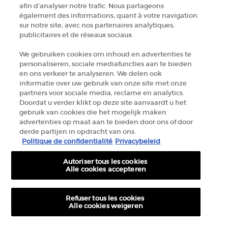
afin d’analyser notre trafic. Nous partageons
+32 289 972 54
également des informations, quant à votre navigation
sur notre site, avec nos partenaires analytiques,
publicitaires et de réseaux sociaux.
Fabrikantinformatie
We gebruiken cookies om inhoud en advertenties te
personaliseren, sociale mediafuncties aan te bieden
GIORGIO ARMANI PARFUMS
en ons verkeer te analyseren. We delen ook
14, rue Royale - 75008 Paris France
informatie over uw gebruik van onze site met onze
armanibeauty.ecom@be.oaccare.com
partners voor sociale media, reclame en analytics.
Doordat u verder klikt op deze site aanvaardt u het
gebruik van cookies die het mogelijk maken
advertenties op maat aan te bieden door ons of door
derde partijen in opdracht van ons.
Politique de confidentialité
Privacybeleid
AANKOOPOPTIE
Autoriser tous les cookies
Alle cookies accepteren
€ - BE (NL)
Refuser tous les cookies
Alle cookies weigeren
© 2026 Armani beauty