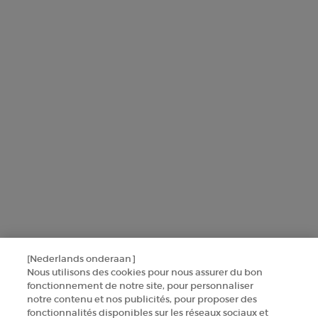
producten en diensten van Armani beauty om u gepersonaliseerde
aanbiedingen te sturen op basis van de gegevens die u met ons hebt
gedeeld, inclusief uw beautyprofiel, en om statistieken en analyses
uit te voeren.
Voor meer informatie over de manier waarop bij uw
persoonsgegevens verwerken en over uw rechten, raadpleegt u ons
Privacybeleid
.
Deze site wordt beschermd door Cloudflare en het privacybeleid en de
gebruiksvoorwaarden zijn van toepassing.
AANMELDEN
NEEM CONTACT MET ONS OP
[Nederlands onderaan]
Nous utilisons des cookies pour nous assurer du bon
fonctionnement de notre site, pour personnaliser
ZOEK EEN WINKEL
notre contenu et nos publicités, pour proposer des
fonctionnalités disponibles sur les réseaux sociaux et