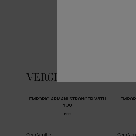
VERGELIJK DE STRONGER WITH YOU PARFUMS
VERGELIJK DE STRON
EMPORIO ARMANI STRONGER WITH
EMPOR
YOU
Geurfamilie
Geurfami