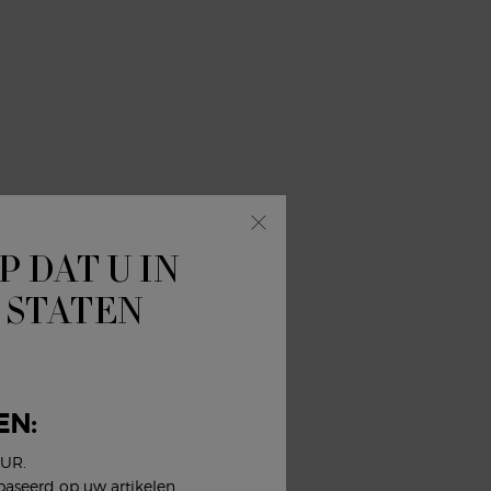
P DAT U IN
 STATEN
EN:
EUR.
baseerd op uw artikelen,