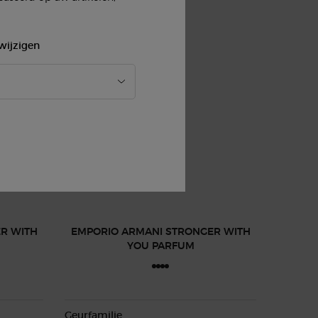
wijzigen
R WITH
EMPORIO ARMANI STRONGER WITH
YOU PARFUM
Geurfamilie