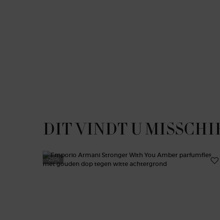
PDP Reviews
PDP Slot 1 Section
DIT VINDT U MISSCHI
-25%