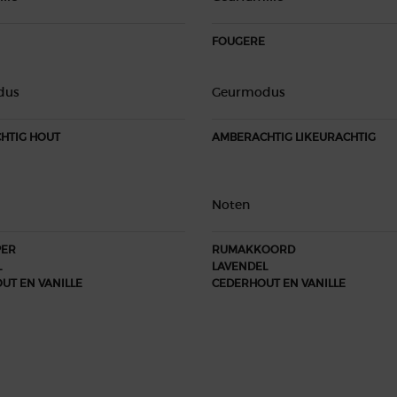
FOUGERE
dus
Geurmodus
HTIG HOUT
AMBERACHTIG LIKEURACHTIG
Noten
PER
RUMAKKOORD
L
LAVENDEL
UT EN VANILLE
CEDERHOUT EN VANILLE​