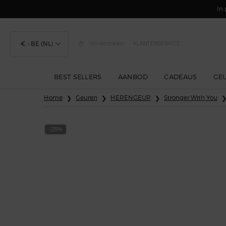
In 
€ - BE (NL)
Winkelzoeker
KLANTENSERVICE
BEST SELLERS
AANBOD
CADEAUS
GE
Hoofdinhoud
Home
Geuren
HERENGEUR
Stronger With You
-25%