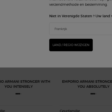
verzendmethode en bestemming.
Niet in Verenigde Staten ? Uw land 
LAND / REGIO WIJZIGEN
GER WITH YOU PARFUMS
IO ARMANI STRONGER WITH
EMPORIO ARMANI STRONGE
YOU INTENSELY
YOU ABSOLUTELY
lie
Geurfamilie