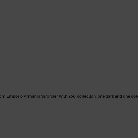
iteit, vertegenwoordigd door de vanille
kkoord van STRONGER WITH YOU. De
NGER WITH YOU PARFUM komt ook terug in
ehuld in een verlopende laklaag met een
t kenmerkende zoete kastanje-akkoord