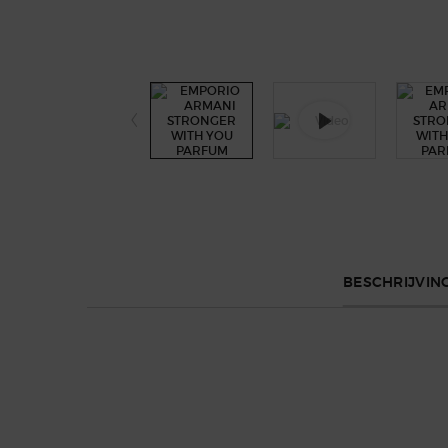
PDP Tabswith accordion on mobile
BESCHRIJVIN
Ontdek het nieuwe STRONGER WITH YOU PARFUM, ee
parfum dat de bevrijdende energie van saamhorighe
Deze soepele geur mengt het karakteristieke kastan
leerachtig vanille. Het laat een onvergetelijke indru