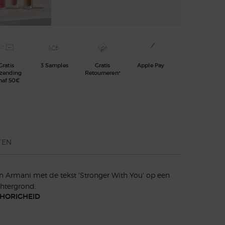
Gratis
3 Samples
Gratis
Apple Pay
rzending
Retourneren*
naf 50€
TEN
HORIGHEID