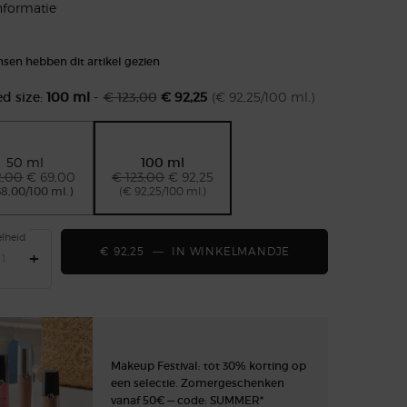
nformatie
sen hebben dit artikel gezien
ed size:
100 ml
-
€ 123,00
€ 92,25
(€ 92,25/100 ml.)
Oude prijs
Nieuwe prijs
50 ml
100 ml
Geselecteerd
, 1 of 2
Geselecteerd
, 2 of 2
2,00
Oude prijs
Nieuwe prijs
€ 69,00
€ 123,00
Oude prijs
Nieuwe prijs
€ 92,25
38,00/100 ml.)
(€ 92,25/100 ml.)
lheid
€ 92,25
―
IN WINKELMANDJE
EMPORIO ARMANI
+
Makeup Festival: tot 30% korting op
een selectie. Zomergeschenken
vanaf 50€ — code: SUMMER*