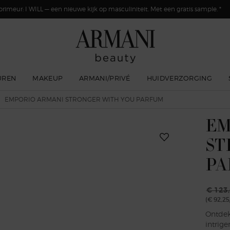
primeur: I WILL — een nieuwe kijk op masculiniteit. Met een gratis sample. *
UREN
MAKEUP
ARMANI/PRIVÉ
HUIDVERZORGING
EMPORIO ARMANI STRONGER WITH YOU PARFUM
EM
ST
PA
€ 123
(€ 92,25
Oude p
Nieuwe
Ontde
intrige