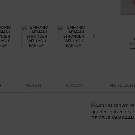
Ve
va
NOTEN
FLACON
INGREDIËN
G
n intrigerend en fascinerend nieuw
id vertegenwoordigt.
DE GEUR VAN SAAM
je-akkoord met een kruidig warm
k achter van eenheid en kracht, gevangen