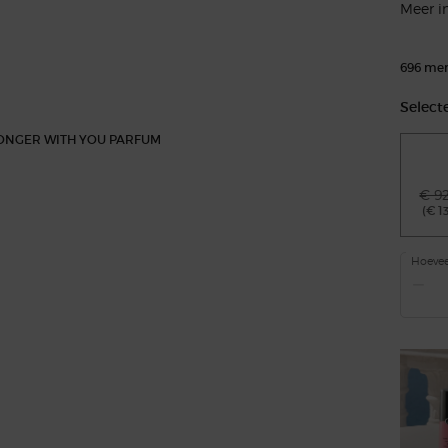
Meer i
696 men
Select
€ 9
(€ 1
Hoevee
−