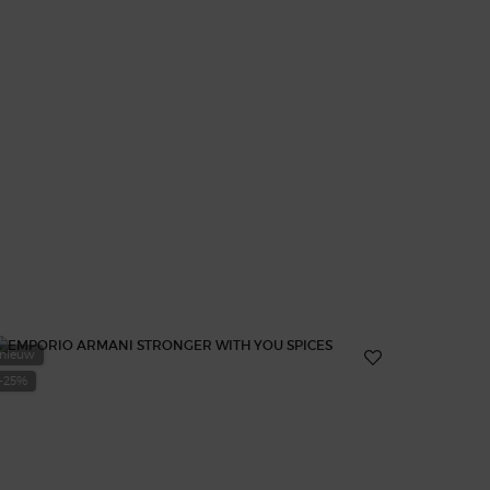
nieuw
-25%
-25%