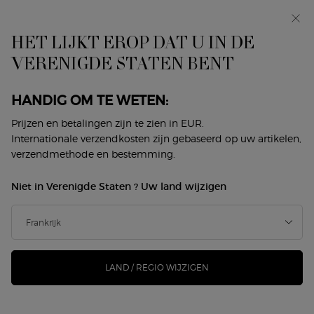
In primeur: I WILL — een nieuwe kijk op masculiniteit.
Met een gratis sample. *
HET LIJKT EROP DAT U IN DE
0
Mijn
0 product
VERENIGDE STATEN BENT
Winkelzoeker
mandje
Hoofdinhoud
Terug naar Fragrance Festival
HANDIG OM TE WETEN:
ACQUA DI GIÒ PROFONDO
Prijzen en betalingen zijn te zien in EUR.
Internationale verzendkosten zijn gebaseerd op uw artikelen,
verzendmethode en bestemming.
€ 107,00
Op voorraad
(€ 214,00/100 ml.)
Niet in Verenigde Staten ? Uw land wijzigen
Acqua Di Giò Profondo Eau De Parfum onthult een diepe
aquatische marine intensiteit. De geur opent m ...
Meer
informatie
220 mensen hebben dit artikel gezien
LAND / REGIO WIJZIGEN