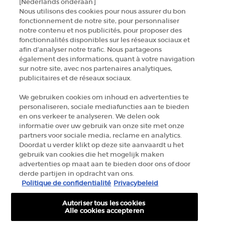
[Nederlands onderaan]
Nous utilisons des cookies pour nous assurer du bon
ZOEK EEN WINKEL
fonctionnement de notre site, pour personnaliser
notre contenu et nos publicités, pour proposer des
fonctionnalités disponibles sur les réseaux sociaux et
+32 289 972 54
afin d’analyser notre trafic. Nous partageons
également des informations, quant à votre navigation
sur notre site, avec nos partenaires analytiques,
Fabrikantinformatie
publicitaires et de réseaux sociaux.
GIORGIO ARMANI PARFUMS
We gebruiken cookies om inhoud en advertenties te
14, rue Royale - 75008 Paris France
personaliseren, sociale mediafuncties aan te bieden
en ons verkeer te analyseren. We delen ook
armanibeauty.ecom@be.oaccare.com
informatie over uw gebruik van onze site met onze
partners voor sociale media, reclame en analytics.
Doordat u verder klikt op deze site aanvaardt u het
gebruik van cookies die het mogelijk maken
advertenties op maat aan te bieden door ons of door
derde partijen in opdracht van ons.
Politique de confidentialité
Privacybeleid
AANKOOPOPTIE
Autoriser tous les cookies
€ - BE (NL)
Alle cookies accepteren