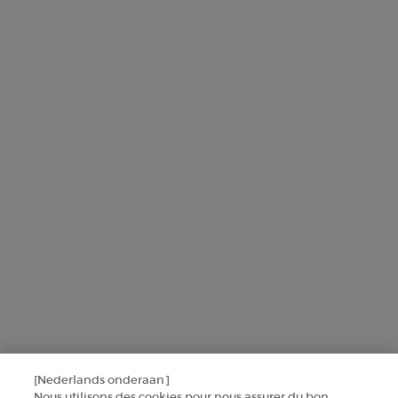
€ - BE (NL)
© 2026 Armani beauty
Algemene verkoopvoorwaarden
Gebruiksvoorwaarden
Sitemap
Privacybeleid
Cookie-instellingen
[Nederlands onderaan]
Nous utilisons des cookies pour nous assurer du bon