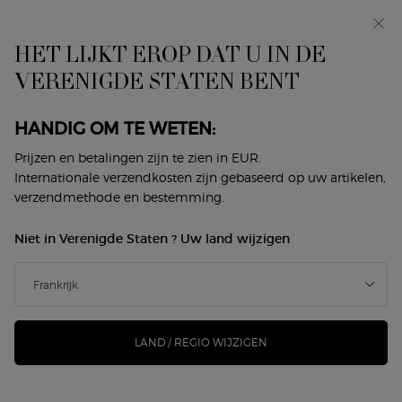
In primeur: I WILL — een nieuwe kijk op masculiniteit.
Met een gratis sample. *
HET LIJKT EROP DAT U IN DE
0
Mijn
0 product
VERENIGDE STATEN BENT
Winkelzoeker
mandje
Hoofdinhoud
Terug naar Acqua Di Gioia
HANDIG OM TE WETEN:
ACQUA DI GIOIA EAU DE PARFUM
Prijzen en betalingen zijn te zien in EUR.
Internationale verzendkosten zijn gebaseerd op uw artikelen,
verzendmethode en bestemming.
Nog maar 4 eenheden op
€ 130,00
voorraad
(€ 260,00/100 ml.)
Niet in Verenigde Staten ? Uw land wijzigen
Ontdek ACQUA DI GIOIA, de geur van vreugde die geluk,
sereniteit en optimisme combineert voor een vr ...
Meer
informatie
LAND / REGIO WIJZIGEN