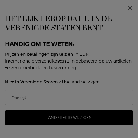
In primeur: I WILL — een nieuwe kijk op masculiniteit.
Met een gratis sample. *
HET LIJKT EROP DAT U IN DE
0
Mijn
0 product
VERENIGDE STATEN BENT
Winkelzoeker
mandje
Hoofdinhoud
ER ZIJN GEEN RESULTATEN GEVONDEN
HANDIG OM TE WETEN:
Prijzen en betalingen zijn te zien in EUR.
DIT VINDT U MISSCHIEN OOK
Internationale verzendkosten zijn gebaseerd op uw artikelen,
verzendmethode en bestemming.
LEUK
Niet in Verenigde Staten ? Uw land wijzigen
NIEUW
NIEUW
-25%
LAND / REGIO WIJZIGEN