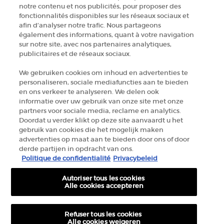
ZOEK EEN WINKEL
notre contenu et nos publicités, pour proposer des
fonctionnalités disponibles sur les réseaux sociaux et
afin d’analyser notre trafic. Nous partageons
+32 289 972 54
également des informations, quant à votre navigation
sur notre site, avec nos partenaires analytiques,
publicitaires et de réseaux sociaux.
Fabrikantinformatie
We gebruiken cookies om inhoud en advertenties te
personaliseren, sociale mediafuncties aan te bieden
GIORGIO ARMANI PARFUMS
en ons verkeer te analyseren. We delen ook
14, rue Royale - 75008 Paris France
informatie over uw gebruik van onze site met onze
armanibeauty.ecom@be.oaccare.com
partners voor sociale media, reclame en analytics.
Doordat u verder klikt op deze site aanvaardt u het
gebruik van cookies die het mogelijk maken
advertenties op maat aan te bieden door ons of door
derde partijen in opdracht van ons.
Politique de confidentialité
Privacybeleid
Autoriser tous les cookies
AANKOOPOPTIE
Alle cookies accepteren
€ - BE (NL)
Refuser tous les cookies
Alle cookies weigeren