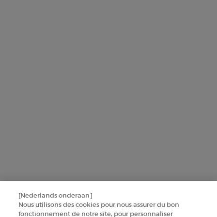
L'Oréal France zal uw persoonsgegevens gebruiken in verband met
producten en diensten van Armani beauty om u gepersonaliseerde
aanbiedingen te sturen op basis van de gegevens die u met ons hebt
gedeeld, inclusief uw beautyprofiel, en om statistieken en analyses
uit te voeren.
Voor meer informatie over de manier waarop bij uw
persoonsgegevens verwerken en over uw rechten, raadpleegt u ons
Privacybeleid
.
Deze site wordt beschermd door Cloudflare en het privacybeleid en de
gebruiksvoorwaarden zijn van toepassing.
AANMELDEN
[Nederlands onderaan]
NEEM CONTACT MET ONS OP
Nous utilisons des cookies pour nous assurer du bon
fonctionnement de notre site, pour personnaliser