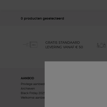
0 producten geselecteerd
GRATIS STANDAARD
LEVERING VANAF € 50
Navigatie voettekst
AANBOD
GIFTS
Privilege aanbieding
Vrouwen geschenken
Archieven
Mannen geschenken
Black Friday 2025
Cadeausets
Welkomst aanbieding​