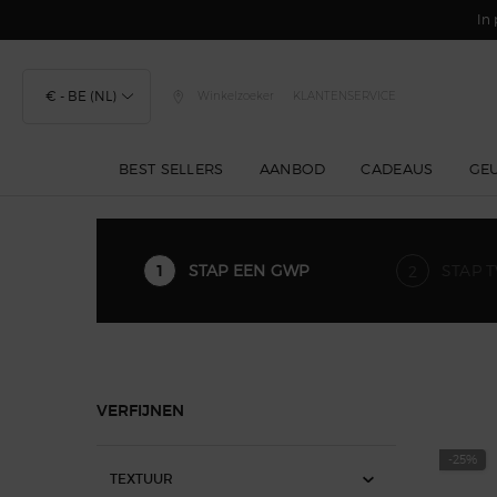
In 
€ - BE (NL)
Winkelzoeker
KLANTENSERVICE
BEST SELLERS
AANBOD
CADEAUS
GE
Hoofdinhoud
STAP EEN GWP
STAP 
Stap een gwp
VERFIJNEN
-25%
TEXTUUR