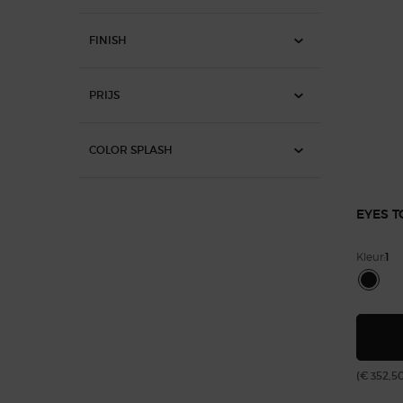
FINISH
PRIJS
COLOR SPLASH
EYES T
Kleur:
1
One colour available
Geselec
Kleur 1 
(€ 352,5