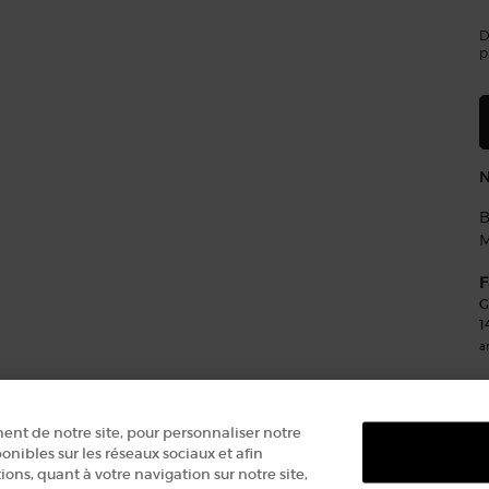
D
p
N
B
M
F
G
1
a
ent de notre site, pour personnaliser notre
onibles sur les réseaux sociaux et afin
ons, quant à votre navigation sur notre site,