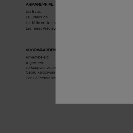
ARMANI/PRIVE
HUIDVERZORGING
Les Eaux
Problemen
La Collection
Categorieën
Les Mille et Une Nuits
Collecties
Les Terres Précieuses
Uitgelicht
VOORWAARDEN
Privacybeleid
Algemene
verkoopvoorwaarden
Gebruiksvoorwaarden
Cookie Preferences