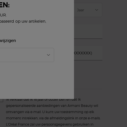
EN:
EUR.
baseerd op uw artikelen,
-mailadres
*
wijzigen
obiel telefoonnummer (Formaat 04XXXXXXXX)
*
E-mail
SMS
Ik verklaar dat ik 16 jaar of ouder ben en dat ik
gepersonaliseerde aanbiedingen van Armani Beauty wil
ontvangen via e-mail. U kunt uw toestemming op elk
moment intrekken, via de afmeldingslink in onze e-mails.
L'Oréal France zal uw persoonsgegevens gebruiken in