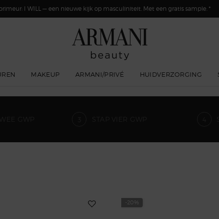
primeur: I WILL — een nieuwe kijk op masculiniteit. Met een gratis sample. *
UREN
MAKEUP
ARMANI/PRIVÉ
HUIDVERZORGING
TWEE GWP
STAP VIER GWP
-20%