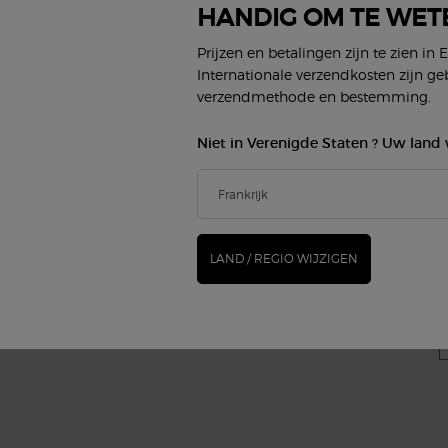
HANDIG OM TE WET
BEAUTY SERVICES
KLANTENSERVICE
Virtueel Make-up Proberen
Neem contact op
Prijzen en betalingen zijn te zien in 
Algemene vragen
Internationale verzendkosten zijn ge
Status bestelling
Winkel zoeken
verzendmethode en bestemming.
E
Loopbanen
Niet in Verenigde Staten ? Uw land 
M
LAND / REGIO WIJZIGEN