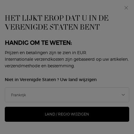
In primeur: I WILL — een nieuwe kijk op masculiniteit.
Met een gratis sample. *
HET LIJKT EROP DAT U IN DE
0
Mijn
0 product
VERENIGDE STATEN BENT
Winkelzoeker
mandje
Hoofdinhoud
ER ZIJN GEEN RESULTATEN GEVONDEN
HANDIG OM TE WETEN:
Prijzen en betalingen zijn te zien in EUR.
DIT VINDT U MISSCHIEN OOK
Internationale verzendkosten zijn gebaseerd op uw artikelen,
verzendmethode en bestemming.
LEUK
Niet in Verenigde Staten ? Uw land wijzigen
NIEUW
NIEUW
-25%
LAND / REGIO WIJZIGEN