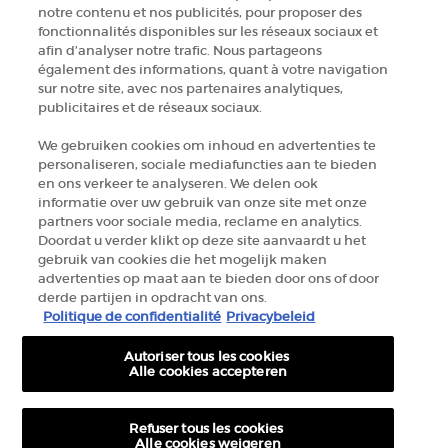
ZOEK EEN WINKEL
notre contenu et nos publicités, pour proposer des
fonctionnalités disponibles sur les réseaux sociaux et
afin d’analyser notre trafic. Nous partageons
+32 289 972 54
également des informations, quant à votre navigation
sur notre site, avec nos partenaires analytiques,
publicitaires et de réseaux sociaux.
Fabrikantinformatie
We gebruiken cookies om inhoud en advertenties te
personaliseren, sociale mediafuncties aan te bieden
GIORGIO ARMANI PARFUMS
en ons verkeer te analyseren. We delen ook
14, rue Royale - 75008 Paris France
informatie over uw gebruik van onze site met onze
armanibeauty.ecom@be.oaccare.com
partners voor sociale media, reclame en analytics.
Doordat u verder klikt op deze site aanvaardt u het
gebruik van cookies die het mogelijk maken
advertenties op maat aan te bieden door ons of door
derde partijen in opdracht van ons.
Politique de confidentialité
Privacybeleid
Autoriser tous les cookies
AANKOOPOPTIE
Alle cookies accepteren
€ - BE (NL)
Refuser tous les cookies
Alle cookies weigeren