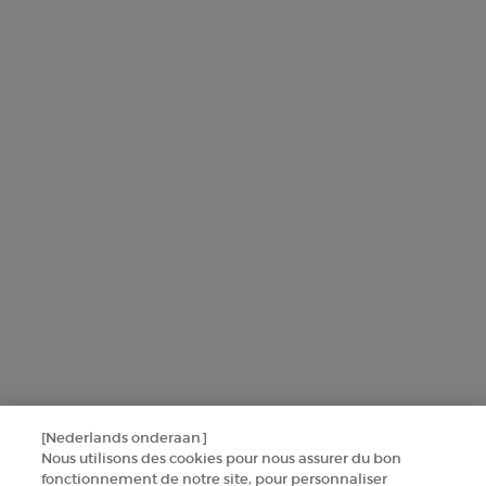
L'Oréal France zal uw persoonsgegevens gebruiken in verband met
producten en diensten van Armani beauty om u gepersonaliseerde
aanbiedingen te sturen op basis van de gegevens die u met ons hebt
gedeeld, inclusief uw beautyprofiel, en om statistieken en analyses
uit te voeren.
Voor meer informatie over de manier waarop bij uw
persoonsgegevens verwerken en over uw rechten, raadpleegt u ons
Privacybeleid
.
Deze site wordt beschermd door Cloudflare en het privacybeleid en de
gebruiksvoorwaarden zijn van toepassing.
AANMELDEN
[Nederlands onderaan]
NEEM CONTACT MET ONS OP
Nous utilisons des cookies pour nous assurer du bon
fonctionnement de notre site, pour personnaliser