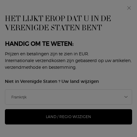
In primeur: I WILL — een nieuwe kijk op masculiniteit.
Met een gratis sample. *
HET LIJKT EROP DAT U IN DE
0
Mijn
0 product
VERENIGDE STATEN BENT
Winkelzoeker
mandje
Hoofdinhoud
ER ZIJN GEEN RESULTATEN GEVONDEN
HANDIG OM TE WETEN:
Prijzen en betalingen zijn te zien in EUR.
DIT VINDT U MISSCHIEN OOK
Internationale verzendkosten zijn gebaseerd op uw artikelen,
verzendmethode en bestemming.
LEUK
Niet in Verenigde Staten ? Uw land wijzigen
NIEUW
-25%
LAND / REGIO WIJZIGEN