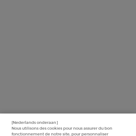
L'Oréal France zal uw persoonsgegevens gebruiken in verband met
producten en diensten van Armani beauty om u gepersonaliseerde
aanbiedingen te sturen op basis van de gegevens die u met ons hebt
gedeeld, inclusief uw beautyprofiel, en om statistieken en analyses
uit te voeren.
Voor meer informatie over de manier waarop bij uw
persoonsgegevens verwerken en over uw rechten, raadpleegt u ons
Privacybeleid
.
Deze site wordt beschermd door Cloudflare en het privacybeleid en de
gebruiksvoorwaarden zijn van toepassing.
AANMELDEN
[Nederlands onderaan]
NEEM CONTACT MET ONS OP
Nous utilisons des cookies pour nous assurer du bon
fonctionnement de notre site, pour personnaliser