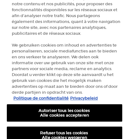
ZOEK EEN WINKEL
notre contenu et nos publicités, pour proposer des
fonctionnalités disponibles sur les réseaux sociaux et
afin d’analyser notre trafic. Nous partageons
+32 289 972 54
également des informations, quant à votre navigation
sur notre site, avec nos partenaires analytiques,
publicitaires et de réseaux sociaux.
Fabrikantinformatie
We gebruiken cookies om inhoud en advertenties te
personaliseren, sociale mediafuncties aan te bieden
GIORGIO ARMANI PARFUMS
en ons verkeer te analyseren. We delen ook
14, rue Royale - 75008 Paris France
informatie over uw gebruik van onze site met onze
armanibeauty.ecom@be.oaccare.com
partners voor sociale media, reclame en analytics.
Doordat u verder klikt op deze site aanvaardt u het
gebruik van cookies die het mogelijk maken
advertenties op maat aan te bieden door ons of door
derde partijen in opdracht van ons.
Politique de confidentialité
Privacybeleid
Autoriser tous les cookies
AANKOOPOPTIE
Alle cookies accepteren
€ - BE (NL)
Refuser tous les cookies
Alle cookies weigeren