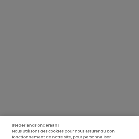
L'Oréal France zal uw persoonsgegevens gebruiken in verband met
producten en diensten van Armani beauty om u gepersonaliseerde
aanbiedingen te sturen op basis van de gegevens die u met ons hebt
gedeeld, inclusief uw beautyprofiel, en om statistieken en analyses
uit te voeren.
Voor meer informatie over de manier waarop bij uw
persoonsgegevens verwerken en over uw rechten, raadpleegt u ons
Privacybeleid
.
Deze site wordt beschermd door Cloudflare en het privacybeleid en de
gebruiksvoorwaarden zijn van toepassing.
AANMELDEN
[Nederlands onderaan]
NEEM CONTACT MET ONS OP
Nous utilisons des cookies pour nous assurer du bon
fonctionnement de notre site, pour personnaliser