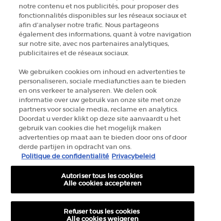
ZOEK EEN WINKEL
notre contenu et nos publicités, pour proposer des
fonctionnalités disponibles sur les réseaux sociaux et
afin d’analyser notre trafic. Nous partageons
+32 289 972 54
également des informations, quant à votre navigation
sur notre site, avec nos partenaires analytiques,
publicitaires et de réseaux sociaux.
Fabrikantinformatie
We gebruiken cookies om inhoud en advertenties te
personaliseren, sociale mediafuncties aan te bieden
GIORGIO ARMANI PARFUMS
en ons verkeer te analyseren. We delen ook
14, rue Royale - 75008 Paris France
informatie over uw gebruik van onze site met onze
armanibeauty.ecom@be.oaccare.com
partners voor sociale media, reclame en analytics.
Doordat u verder klikt op deze site aanvaardt u het
gebruik van cookies die het mogelijk maken
advertenties op maat aan te bieden door ons of door
derde partijen in opdracht van ons.
Politique de confidentialité
Privacybeleid
Autoriser tous les cookies
AANKOOPOPTIE
Alle cookies accepteren
€ - BE (NL)
Refuser tous les cookies
Alle cookies weigeren