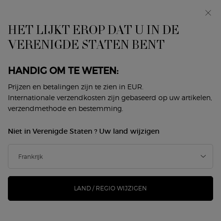
In primeur: I WILL — een nieuwe kijk op masculiniteit.
Met een gratis sample. *
HET LIJKT EROP DAT U IN DE
0
Mijn
0 product
VERENIGDE STATEN BENT
Winkelzoeker
mandje
Hoofdinhoud
ER ZIJN GEEN RESULTATEN GEVONDEN
HANDIG OM TE WETEN:
Prijzen en betalingen zijn te zien in EUR.
DIT VINDT U MISSCHIEN OOK
Internationale verzendkosten zijn gebaseerd op uw artikelen,
verzendmethode en bestemming.
LEUK
Niet in Verenigde Staten ? Uw land wijzigen
NIEUW
NIEUW
-25%
LAND / REGIO WIJZIGEN