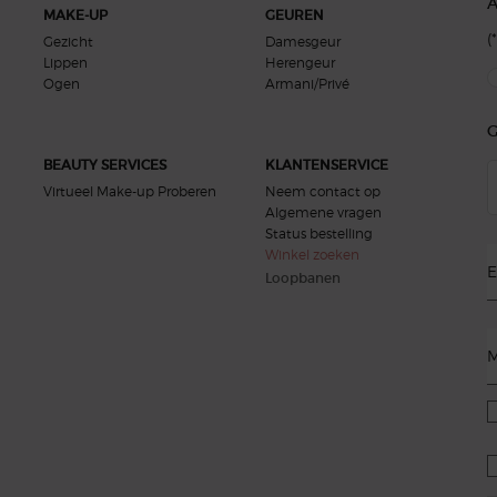
MAKE-UP
GEUREN
(*
Gezicht
Damesgeur
Lippen
Herengeur
new
Ogen
Armani/Privé
G
BEAUTY SERVICES
KLANTENSERVICE
Virtueel Make-up Proberen
Neem contact op
Algemene vragen
Status bestelling
Winkel zoeken
E
Loopbanen
M