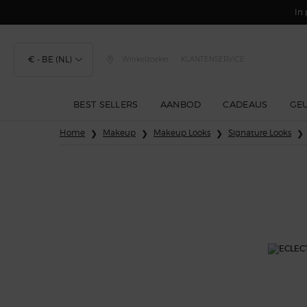
In 
€ - BE (NL)
Winkelzoeker
KLANTENSERVICE
BEST SELLERS
AANBOD
CADEAUS
GE
Hoofdinhoud
Home
Makeup
Makeup Looks
Signature Looks