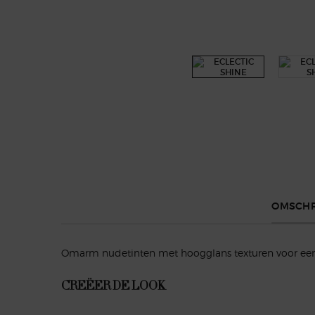
PDP Tabs with accordion on mobile
OMSCHR
Omarm nudetinten met hoogglans texturen voor een s
CREËER DE LOOK