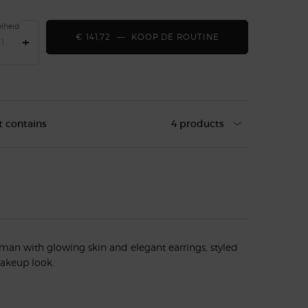
lheid
€ 141,72
―
KOOP DE ROUTINE
ECLECTIC SHINE
+
t contains
4 products