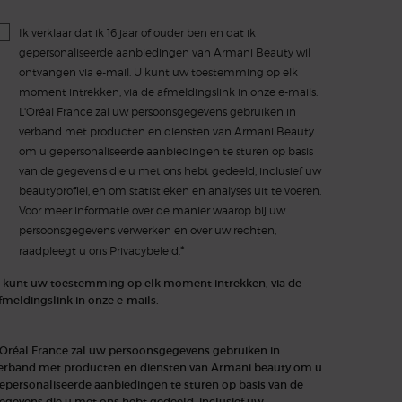
Ik verklaar dat ik 16 jaar of ouder ben en dat ik
gepersonaliseerde aanbiedingen van Armani Beauty wil
ontvangen via e-mail. U kunt uw toestemming op elk
moment intrekken, via de afmeldingslink in onze e-mails.
L'Oréal France zal uw persoonsgegevens gebruiken in
verband met producten en diensten van Armani Beauty
om u gepersonaliseerde aanbiedingen te sturen op basis
van de gegevens die u met ons hebt gedeeld, inclusief uw
beautyprofiel, en om statistieken en analyses uit te voeren.
Voor meer informatie over de manier waarop bij uw
persoonsgegevens verwerken en over uw rechten,
*
raadpleegt u ons
Privacybeleid.
 kunt uw toestemming op elk moment intrekken, via de
fmeldingslink in onze e-mails.
'Oréal France zal uw persoonsgegevens gebruiken in
erband met producten en diensten van Armani beauty om u
epersonaliseerde aanbiedingen te sturen op basis van de
egevens die u met ons hebt gedeeld, inclusief uw