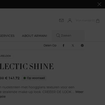
Mijn mandje
0 product
0
SERVICES
ABOUT ARMANI
Zoeken
Delen Op Facebook
Delen Op Twitter
Delen Op Pinte
Delen Op
URELOOK
LECTIC SHINE
,00
€ 141,72
Op voorraad
rijs
 prijs
nudetinten met hoogglans texturen voor een
olle stralende make-up look. CREËER DE LOOK ...
Meer
atie