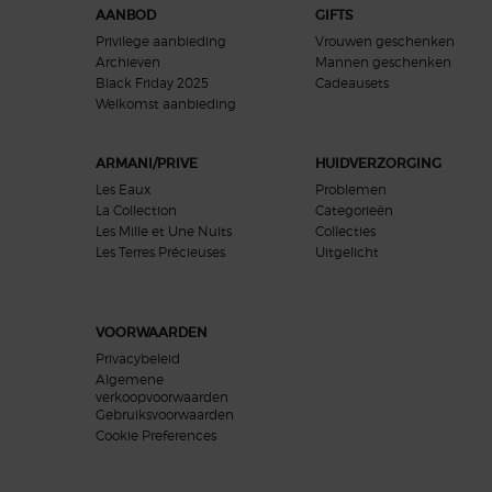
AANBOD
GIFTS
Privilege aanbieding
Vrouwen geschenken
Archieven
Mannen geschenken
Black Friday 2025
Cadeausets
Welkomst aanbieding​
ARMANI/PRIVE
HUIDVERZORGING
Les Eaux
Problemen
La Collection
Categorieën
Les Mille et Une Nuits
Collecties
Les Terres Précieuses
Uitgelicht
VOORWAARDEN
Privacybeleid
Algemene
verkoopvoorwaarden
Gebruiksvoorwaarden
Cookie Preferences