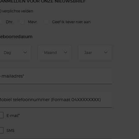
AANMELDEN VOOR ONZE NIEUWSBRIEF
)
verplichte velden
slettersignup.title.legend
Dhr.
Mevr.
Geef ik liever niet aan
eboortedatum
-mailadres
*
obiel telefoonnummer (Formaat 04XXXXXXXX)
*
E-mail
SMS