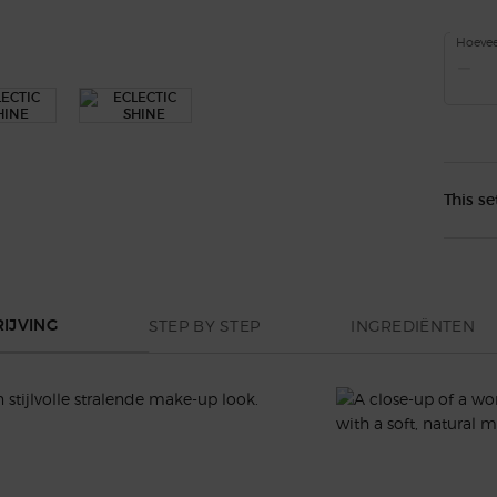
Hoevee
−
This se
STEP BY STEP
INGREDIËNTEN
IJVING
tijlvolle stralende make-up look.