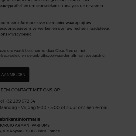
eautyprofiel, en om statistieken en analyses uit te voeren.
oor meer informatie over de manier waarop bij uw
ersoonsgegevens verwerken en over uw rechten, raadpleegt
 ons
Privacybeleid
.
eze site wordt beschermd door Cloudflare en het
rivacybeleid en de gebruiksvoorwaarden zijn van toepassing.
AANMELDEN
EEM CONTACT MET ONS OP
el +32 289 972 54
aandag - Vrijdag 9:00 - 5:00 of
stuur ons een e-mail
abrikantinformatie
IORGIO ARMANI PARFUMS
4, rue Royale - 75008 Paris France