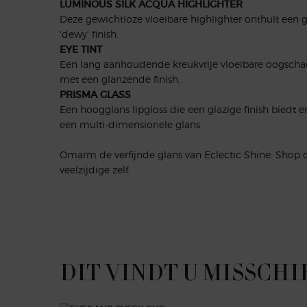
LUMINOUS SILK ACQUA HIGHLIGHTER
Deze gewichtloze vloeibare highlighter onthult een 
'dewy' finish.
EYE TINT
Een lang aanhoudende kreukvrije vloeibare oogschad
met een glanzende finish.
PRISMA GLASS
Een hoogglans lipgloss die een glazige finish biedt
een multi-dimensionele glans.
Omarm de verfijnde glans van Eclectic Shine. Shop d
veelzijdige zelf.
PDP Slot 1 Section
DIT VINDT U MISSCHI