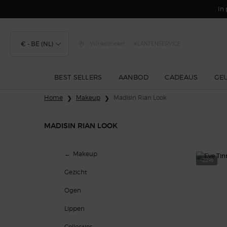
In 
€ - BE (NL)
Winkelzoeker
KLANTENSERVICE
BEST SELLERS
AANBOD
CADEAUS
GE
Hoofdinhoud
Home
Makeup
Madisin Rian Look
MADISIN RIAN LOOK
Madisin Rian Look
Makeup
-22%
Gezicht
Ogen
Lippen
Collecties