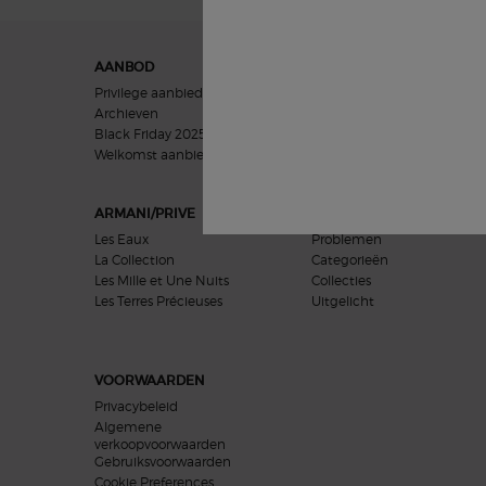
Navigatie voettekst
AANBOD
GIFTS
Privilege aanbieding
Vrouwen geschenken
Archieven
Mannen geschenken
Black Friday 2025
Cadeausets
Welkomst aanbieding​
ARMANI/PRIVE
HUIDVERZORGING
Les Eaux
Problemen
La Collection
Categorieën
Les Mille et Une Nuits
Collecties
Les Terres Précieuses
Uitgelicht
VOORWAARDEN
Privacybeleid
Algemene
verkoopvoorwaarden
Gebruiksvoorwaarden
Cookie Preferences