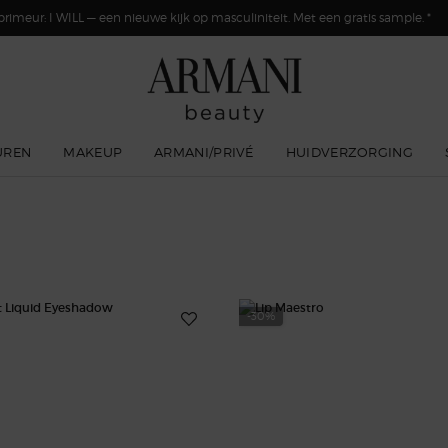
primeur: I WILL — een nieuwe kijk op masculiniteit. Met een gratis sample. *
UREN
MAKEUP
ARMANI/PRIVÉ
HUIDVERZORGING
-30%