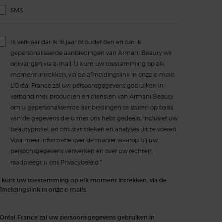
SMS
Ik verklaar dat ik 16 jaar of ouder ben en dat ik
gepersonaliseerde aanbiedingen van Armani Beauty wil
ontvangen via e-mail. U kunt uw toestemming op elk
moment intrekken, via de afmeldingslink in onze e-mails.
L'Oréal France zal uw persoonsgegevens gebruiken in
verband met producten en diensten van Armani Beauty
om u gepersonaliseerde aanbiedingen te sturen op basis
van de gegevens die u met ons hebt gedeeld, inclusief uw
beautyprofiel, en om statistieken en analyses uit te voeren.
Voor meer informatie over de manier waarop bij uw
persoonsgegevens verwerken en over uw rechten,
*
raadpleegt u ons
Privacybeleid.
 kunt uw toestemming op elk moment intrekken, via de
fmeldingslink in onze e-mails.
'Oréal France zal uw persoonsgegevens gebruiken in