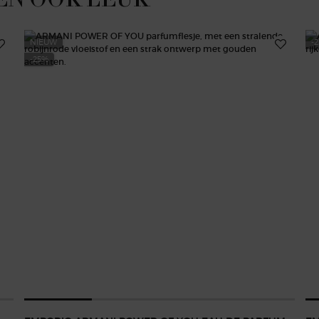
NIEUW
-
-25%