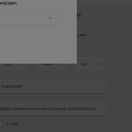
wijzigen
AANMELDEN VOOR ONZE NIEUWSBRIEF
)
verplichte velden
slettersignup.title.legend
Dhr.
Mevr.
Geef ik liever niet aan
eboortedatum
-mailadres
*
obiel telefoonnummer (Formaat 04XXXXXXXX)
*
E-mail