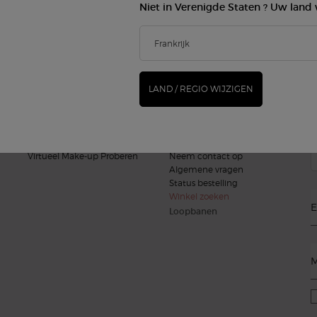
Niet in Verenigde Staten ? Uw land 
MAKE-UP
GEUREN
(*
Gezicht
Damesgeur
Lippen
Herengeur
new
Ogen
Armani/Privé
LAND / REGIO WIJZIGEN
G
BEAUTY SERVICES
KLANTENSERVICE
Virtueel Make-up Proberen
Neem contact op
Algemene vragen
Status bestelling
Winkel zoeken
E
Loopbanen
M