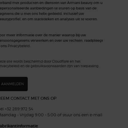
erband met producten en diensten van Armani beauty om u
epersonaliseerde aanbiedingen te sturen op basis van de
egevens die u met ons hebt gedeeld, inclusief uw
eautyprofiel, en om statistieken en analyses uit te voeren.
oor meer informatie over de manier waarop bij uw
ersoonsgegevens verwerken en over uw rechten, raadpleegt
 ons
Privacybeleid
.
eze site wordt beschermd door Cloudflare en het
rivacybeleid en de gebruiksvoorwaarden zijn van toepassing.
AANMELDEN
EEM CONTACT MET ONS OP
el +32 289 972 54
aandag - Vrijdag 9:00 - 5:00 of
stuur ons een e-mail
abrikantinformatie