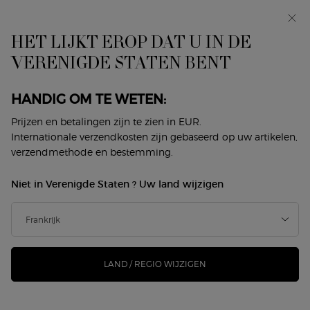
Makeup Festival: tot 30% korting op een selectie.
Zomergeschenken vanaf 50€ — code: SUMMER*
HET LIJKT EROP DAT U IN DE
0
Mijn
0 product
VERENIGDE STATEN BENT
Winkelzoeker
mandje
Hoofdinhoud
Terug naar Home
HANDIG OM TE WETEN:
Prijzen en betalingen zijn te zien in EUR.
Internationale verzendkosten zijn gebaseerd op uw artikelen,
verzendmethode en bestemming.
GRATIS
Niet in Verenigde Staten ? Uw land wijzigen
MONSTERS
GRATIS STANDAARD
LEVERING VANAF € 50
LAND / REGIO WIJZIGEN
EENVOUDIGE
AFREKENING
EXCLUSIEVE