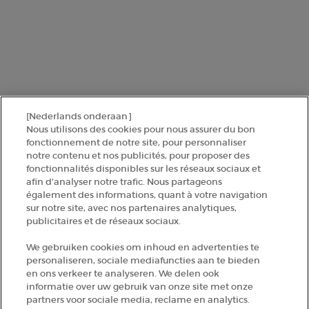
Deze site wordt beschermd door Cloudflare en het privacybeleid en de
gebruiksvoorwaarden zijn van toepassing.
AANMELDEN
[Nederlands onderaan]
NEEM CONTACT MET ONS OP
Nous utilisons des cookies pour nous assurer du bon
fonctionnement de notre site, pour personnaliser
ZOEK EEN WINKEL
notre contenu et nos publicités, pour proposer des
fonctionnalités disponibles sur les réseaux sociaux et
afin d’analyser notre trafic. Nous partageons
+32 289 972 54
également des informations, quant à votre navigation
sur notre site, avec nos partenaires analytiques,
publicitaires et de réseaux sociaux.
Fabrikantinformatie
We gebruiken cookies om inhoud en advertenties te
personaliseren, sociale mediafuncties aan te bieden
GIORGIO ARMANI PARFUMS
en ons verkeer te analyseren. We delen ook
14, rue Royale - 75008 Paris France
informatie over uw gebruik van onze site met onze
armanibeauty.ecom@be.oaccare.com
partners voor sociale media, reclame en analytics.