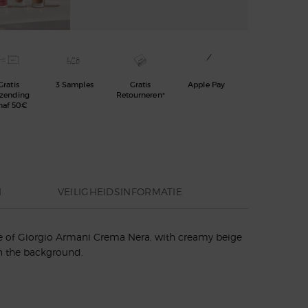
Gratis
3 Samples
Gratis
Apple Pay
rzending
Retourneren*
naf 50€
N
VEILIGHEIDSINFORMATIE