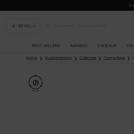
In 
€ - BE (NL)
Winkelzoeker
KLANTENSERVICE
BEST SELLERS
AANBOD
CADEAUS
GE
Hoofdinhoud
Home
Huidverzorging
Collecties
Crema Nera