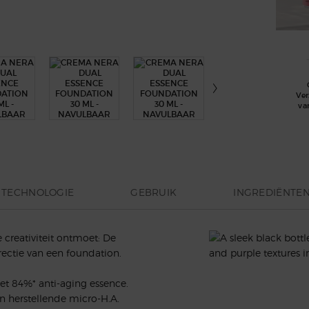
Ve
va
TECHNOLOGIE
GEBRUIK
INGREDIËNTE
 creativiteit ontmoet: De
rectie van een foundation.
t 84%* anti-aging essence.
n herstellende micro-H.A.