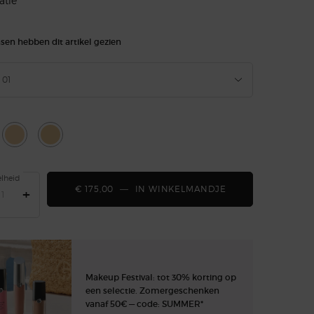
atie
sen hebben dit artikel gezien
eer een kleur voor CREMA NERA DUAL ESSENCE FOUNDATION 30 ML - NAV
01
cteerd
3
Geselecteerd
02, 2 of 3
Geselecteerd
03, 3 of 3
lheid
€ 175,00
―
IN WINKELMANDJE
CREMA NERA DUA
+
Makeup Festival: tot 30% korting op
een selectie. Zomergeschenken
vanaf 50€ — code: SUMMER*