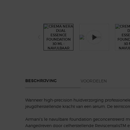
PDP Section Tabs Default
VOORDELEN
BESCHRIJVING
Wanneer high-precision huidverzorging professionele
jeugdherstellende kracht van een serum. De teintcor
Armani's 1e navulbare foundation geconcentreerd me
Aangedreven door celherstellende ReviscentalisTM e