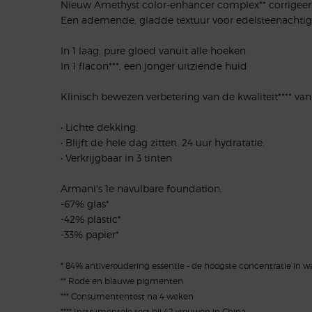
Nieuw Amethyst color-enhancer complex** corrigeert
Een ademende, gladde textuur voor edelsteenachtige
In 1 laag, pure gloed vanuit alle hoeken
In 1 flacon***, een jonger uitziende huid
Klinisch bewezen verbetering van de kwaliteit**** van
• Lichte dekking.
• Blijft de hele dag zitten. 24 uur hydratatie.
• Verkrijgbaar in 3 tinten
Armani's 1e navulbare foundation:
-67% glas*
-42% plastic*
-33% papier*
* 84% antiveroudering essentie - de hoogste concentratie in 
** Rode en blauwe pigmenten
*** Consumententest na 4 weken
**** Instrumentele test bij 42 vrouwen in China