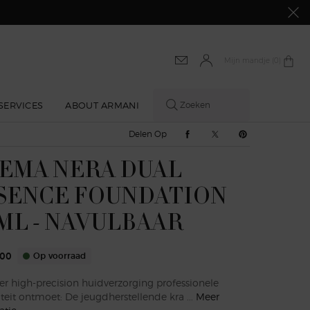
Mijn mandje
0 product
0
SERVICES
ABOUT ARMANI
Zoeken
Delen Op Facebook
Delen Op Twitter
Delen Op Pinte
Delen Op
EMA NERA DUAL
SENCE FOUNDATION
 ML - NAVULBAAR
,00
Op voorraad
r high-precision huidverzorging professionele
iteit ontmoet: De jeugdherstellende kra ...
Meer