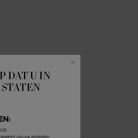
P DAT U IN
 STATEN
EN:
EUR.
baseerd op uw artikelen,