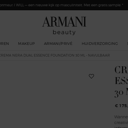
primeur: I WILL — een nieuwe kijk op masculiniteit. Met een gratis sample. *
UREN
MAKEUP
ARMANI/PRIVÉ
HUIDVERZORGING
CREMA NERA DUAL ESSENCE FOUNDATION 30 ML - NAVULBAAR
CR
ES
30
€ 175
Wannee
creativ