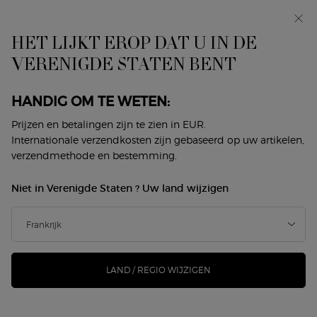
In primeur: I WILL — een nieuwe kijk op masculiniteit.
Met een gratis sample. *
HET LIJKT EROP DAT U IN DE
0
Mijn
0 product
VERENIGDE STATEN BENT
Winkelzoeker
mandje
Hoofdinhoud
Terug naar Verzorging voor ogen & lippen
HANDIG OM TE WETEN:
CREMA NERA INTENSE REVIVAL
Prijzen en betalingen zijn te zien in EUR.
Internationale verzendkosten zijn gebaseerd op uw artikelen,
EYE PATCHES
verzendmethode en bestemming.
€ 140,00
Niet meer op voorraad
Niet in Verenigde Staten ? Uw land wijzigen
CREMA NERA INTENSE REVIVAL EYE SHIELDS zijn anti-
verouderings oogpatches die beschermen en herstelle ...
Meer informatie
LAND / REGIO WIJZIGEN