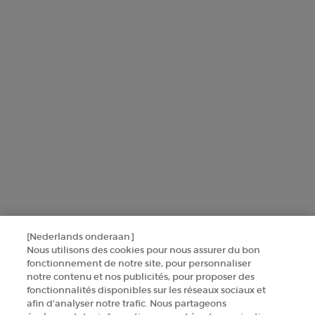
uit te voeren.
Voor meer informatie over de manier waarop bij uw
persoonsgegevens verwerken en over uw rechten, raadpleegt u ons
Privacybeleid
.
Deze site wordt beschermd door Cloudflare en het privacybeleid en de
gebruiksvoorwaarden zijn van toepassing.
AANMELDEN
NEEM CONTACT MET ONS OP
[Nederlands onderaan]
ZOEK EEN WINKEL
Nous utilisons des cookies pour nous assurer du bon
fonctionnement de notre site, pour personnaliser
notre contenu et nos publicités, pour proposer des
+32 289 972 54
fonctionnalités disponibles sur les réseaux sociaux et
afin d’analyser notre trafic. Nous partageons