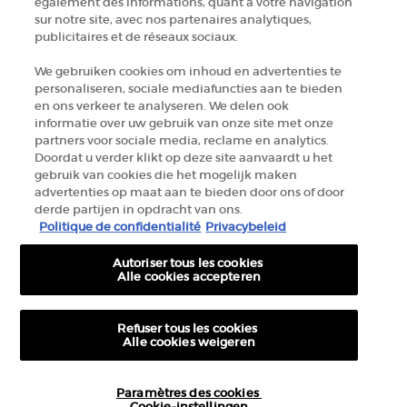
également des informations, quant à votre navigation
sur notre site, avec nos partenaires analytiques,
Fabrikantinformatie
publicitaires et de réseaux sociaux.
GIORGIO ARMANI PARFUMS
We gebruiken cookies om inhoud en advertenties te
14, rue Royale - 75008 Paris France
personaliseren, sociale mediafuncties aan te bieden
armanibeauty.ecom@be.oaccare.com
en ons verkeer te analyseren. We delen ook
informatie over uw gebruik van onze site met onze
partners voor sociale media, reclame en analytics.
Doordat u verder klikt op deze site aanvaardt u het
gebruik van cookies die het mogelijk maken
advertenties op maat aan te bieden door ons of door
derde partijen in opdracht van ons.
AANKOOPOPTIE
Politique de confidentialité
Privacybeleid
€ - BE (NL)
Autoriser tous les cookies
Alle cookies accepteren
© 2026 Armani beauty
Refuser tous les cookies
Alle cookies weigeren
Algemene verkoopvoorwaarden
Gebruiksvoorwaarden
Sitemap
Privacybeleid
Cookie-instellingen
Hoeveelheid
Paramètres des cookies
€ 140,00
―
NIET MEER OP VOORRAAD
CREM
Cookie-instellingen