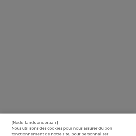
L'Oréal France zal uw persoonsgegevens gebruiken in verband met
producten en diensten van Armani beauty om u gepersonaliseerde
aanbiedingen te sturen op basis van de gegevens die u met ons hebt
gedeeld, inclusief uw beautyprofiel, en om statistieken en analyses
uit te voeren.
Voor meer informatie over de manier waarop bij uw
persoonsgegevens verwerken en over uw rechten, raadpleegt u ons
Privacybeleid
.
Deze site wordt beschermd door Cloudflare en het privacybeleid en de
gebruiksvoorwaarden zijn van toepassing.
AANMELDEN
[Nederlands onderaan]
NEEM CONTACT MET ONS OP
Nous utilisons des cookies pour nous assurer du bon
fonctionnement de notre site, pour personnaliser