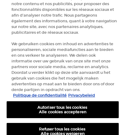
ZOEK EEN WINKEL
notre contenu et nos publicités, pour proposer des
fonctionnalités disponibles sur les réseaux sociaux et
afin d’analyser notre trafic. Nous partageons
+32 289 972 54
également des informations, quant à votre navigation
sur notre site, avec nos partenaires analytiques,
publicitaires et de réseaux sociaux.
Fabrikantinformatie
We gebruiken cookies om inhoud en advertenties te
personaliseren, sociale mediafuncties aan te bieden
GIORGIO ARMANI PARFUMS
en ons verkeer te analyseren. We delen ook
14, rue Royale - 75008 Paris France
informatie over uw gebruik van onze site met onze
armanibeauty.ecom@be.oaccare.com
partners voor sociale media, reclame en analytics.
Doordat u verder klikt op deze site aanvaardt u het
gebruik van cookies die het mogelijk maken
advertenties op maat aan te bieden door ons of door
derde partijen in opdracht van ons.
Politique de confidentialité
Privacybeleid
Autoriser tous les cookies
AANKOOPOPTIE
Alle cookies accepteren
€ - BE (NL)
Refuser tous les cookies
Alle cookies weigeren