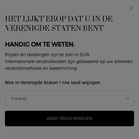
In primeur: I WILL — een nieuwe kijk op masculiniteit.
Met een gratis sample. *
HET LIJKT EROP DAT U IN DE
0
Mijn
0 product
VERENIGDE STATEN BENT
Winkelzoeker
mandje
Hoofdinhoud
ER ZIJN GEEN RESULTATEN GEVONDEN
HANDIG OM TE WETEN:
Prijzen en betalingen zijn te zien in EUR.
DIT VINDT U MISSCHIEN OOK
Internationale verzendkosten zijn gebaseerd op uw artikelen,
verzendmethode en bestemming.
LEUK
Niet in Verenigde Staten ? Uw land wijzigen
NIEUW
-25%
LAND / REGIO WIJZIGEN