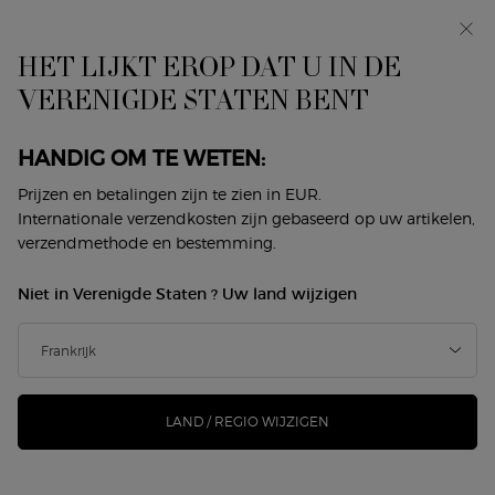
In primeur: I WILL — een nieuwe kijk op masculiniteit.
Met een gratis sample. *
HET LIJKT EROP DAT U IN DE
0
Mijn
0 product
VERENIGDE STATEN BENT
Winkelzoeker
mandje
Hoofdinhoud
Home
Geuren
Uitgelicht
Graveer Uw Iconen
HANDIG OM TE WETEN:
GRAVEER UW ICONEN
Prijzen en betalingen zijn te zien in EUR.
Internationale verzendkosten zijn gebaseerd op uw artikelen,
verzendmethode en bestemming.
Niet in Verenigde Staten ? Uw land wijzigen
DIT VINDT U MISSCHIEN OOK
LEUK
LAND / REGIO WIJZIGEN
NIEUW
NIEUW
-25%