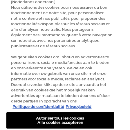
[Nederlands onderaan]
NEEM CONTACT MET ONS OP
Nous utilisons des cookies pour nous assurer du bon
fonctionnement de notre site, pour personnaliser
ZOEK EEN WINKEL
notre contenu et nos publicités, pour proposer des
fonctionnalités disponibles sur les réseaux sociaux et
afin d’analyser notre trafic. Nous partageons
+32 289 972 54
également des informations, quant à votre navigation
sur notre site, avec nos partenaires analytiques,
publicitaires et de réseaux sociaux.
Fabrikantinformatie
We gebruiken cookies om inhoud en advertenties te
personaliseren, sociale mediafuncties aan te bieden
GIORGIO ARMANI PARFUMS
en ons verkeer te analyseren. We delen ook
14, rue Royale - 75008 Paris France
informatie over uw gebruik van onze site met onze
armanibeauty.ecom@be.oaccare.com
partners voor sociale media, reclame en analytics.
Doordat u verder klikt op deze site aanvaardt u het
gebruik van cookies die het mogelijk maken
advertenties op maat aan te bieden door ons of door
derde partijen in opdracht van ons.
Politique de confidentialité
Privacybeleid
Autoriser tous les cookies
AANKOOPOPTIE
Alle cookies accepteren