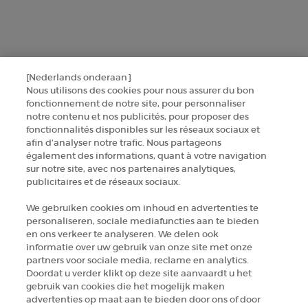
AANMELDEN
NEEM CONTACT MET ONS OP
[Nederlands onderaan]
ZOEK EEN WINKEL
Nous utilisons des cookies pour nous assurer du bon
fonctionnement de notre site, pour personnaliser
notre contenu et nos publicités, pour proposer des
fonctionnalités disponibles sur les réseaux sociaux et
+32 289 972 54
afin d’analyser notre trafic. Nous partageons
également des informations, quant à votre navigation
sur notre site, avec nos partenaires analytiques,
Fabrikantinformatie
publicitaires et de réseaux sociaux.
GIORGIO ARMANI PARFUMS
We gebruiken cookies om inhoud en advertenties te
14, rue Royale - 75008 Paris France
personaliseren, sociale mediafuncties aan te bieden
armanibeauty.ecom@be.oaccare.com
en ons verkeer te analyseren. We delen ook
informatie over uw gebruik van onze site met onze
partners voor sociale media, reclame en analytics.
Doordat u verder klikt op deze site aanvaardt u het
gebruik van cookies die het mogelijk maken
advertenties op maat aan te bieden door ons of door