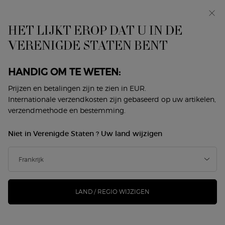
In primeur: I WILL — een nieuwe kijk op masculiniteit.
Met een gratis sample. *
HET LIJKT EROP DAT U IN DE
0
Mijn
0 product
VERENIGDE STATEN BENT
Winkelzoeker
mandje
Hoofdinhoud
Terug naar Sì
HANDIG OM TE WETEN:
SÌ PASSIONE ÉCLAT DE PARFUM
Prijzen en betalingen zijn te zien in EUR.
Internationale verzendkosten zijn gebaseerd op uw artikelen,
verzendmethode en bestemming.
€ 128,00
Op voorraad
(€ 256,00/100 ml.)
Niet in Verenigde Staten ? Uw land wijzigen
Ontdek Sí PASSIONE Éclat de Parfum, het passionele,
uitgesproken en stralende parfum dat u aammoedig ...
Meer informatie
168 mensen hebben dit artikel gezien
LAND / REGIO WIJZIGEN