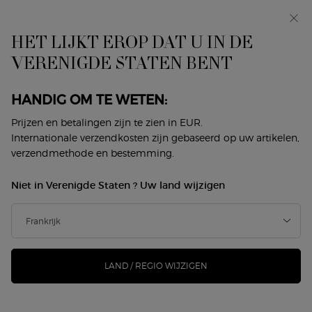
Makeup Festival: tot 30% korting op een selectie.
Zomergeschenken vanaf 50€ — code: SUMMER*
HET LIJKT EROP DAT U IN DE
0
Mijn
0 product
VERENIGDE STATEN BENT
Winkelzoeker
mandje
Hoofdinhoud
Terug naar Sì
HANDIG OM TE WETEN:
SÌ EAU DE PARFUM INTENSE
Prijzen en betalingen zijn te zien in EUR.
Internationale verzendkosten zijn gebaseerd op uw artikelen,
HERVULBARE
verzendmethode en bestemming.
€ 145,00
Op voorraad
Niet in Verenigde Staten ? Uw land wijzigen
(€ 290,00/100 ml.)
Sì is het meest krachtige woord. Voel de kracht van Sì met
het nieuwe eau de parfum intense en omarm ...
Meer
informatie
LAND / REGIO WIJZIGEN
206 mensen hebben dit artikel gezien