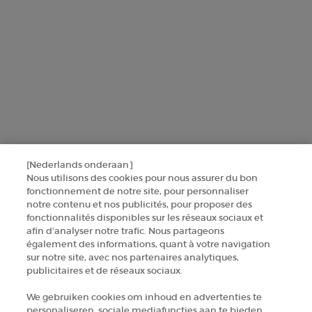
AANMELDEN
NEEM CONTACT MET ONS OP
ZOEK EEN WINKEL
+32 289 972 54
[Nederlands onderaan]
Nous utilisons des cookies pour nous assurer du bon
fonctionnement de notre site, pour personnaliser
notre contenu et nos publicités, pour proposer des
Fabrikantinformatie
fonctionnalités disponibles sur les réseaux sociaux et
afin d’analyser notre trafic. Nous partageons
GIORGIO ARMANI PARFUMS
également des informations, quant à votre navigation
14, rue Royale - 75008 Paris France
sur notre site, avec nos partenaires analytiques,
armanibeauty.ecom@be.oaccare.com
publicitaires et de réseaux sociaux.
We gebruiken cookies om inhoud en advertenties te
personaliseren, sociale mediafuncties aan te bieden