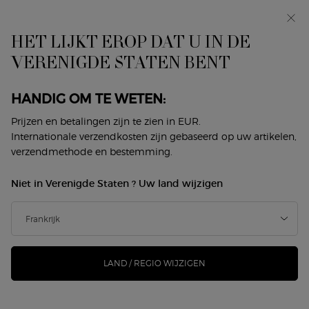
Makeup Festival: tot 30% korting op een selectie.
Zomergeschenken vanaf 50€ — code: SUMMER*
HET LIJKT EROP DAT U IN DE
0
Mijn
0 product
VERENIGDE STATEN BENT
Winkelzoeker
mandje
Hoofdinhoud
Terug naar Les Terres Précieuses
HANDIG OM TE WETEN:
ARMANI/PRIVÉ VERT
Prijzen en betalingen zijn te zien in EUR.
Internationale verzendkosten zijn gebaseerd op uw artikelen,
MALACHITE
verzendmethode en bestemming.
€ 265,00
Niet meer op voorraad
Niet in Verenigde Staten ? Uw land wijzigen
(€ 530,00/100 ml.)
Vert Malachite vangt de essentie van de fascinerende
malachietsteen en zijn levendige groene kleur. ...
Meer
informatie
LAND / REGIO WIJZIGEN