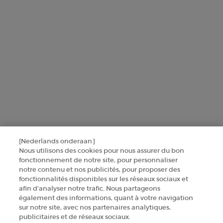
Voor meer informatie over de manier waarop bij uw
persoonsgegevens verwerken en over uw rechten, raadpleegt u ons
Privacybeleid
.
Deze site wordt beschermd door Cloudflare en het privacybeleid en de
gebruiksvoorwaarden zijn van toepassing.
AANMELDEN
NEEM CONTACT MET ONS OP
[Nederlands onderaan]
ZOEK EEN WINKEL
Nous utilisons des cookies pour nous assurer du bon
fonctionnement de notre site, pour personnaliser
notre contenu et nos publicités, pour proposer des
+32 289 972 54
fonctionnalités disponibles sur les réseaux sociaux et
afin d’analyser notre trafic. Nous partageons
également des informations, quant à votre navigation
sur notre site, avec nos partenaires analytiques,
Fabrikantinformatie
publicitaires et de réseaux sociaux.