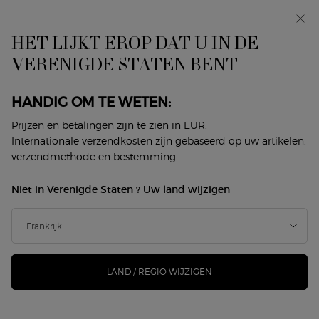
In primeur: I WILL — een nieuwe kijk op masculiniteit.
Met een gratis sample. *
HET LIJKT EROP DAT U IN DE
0
Mijn
0 product
VERENIGDE STATEN BENT
Winkelzoeker
mandje
Hoofdinhoud
Terug naar Les Eaux
HANDIG OM TE WETEN:
ARMANI/PRIVÉ JASMIN
Prijzen en betalingen zijn te zien in EUR.
Internationale verzendkosten zijn gebaseerd op uw artikelen,
KUSAMONO
verzendmethode en bestemming.
€ 135,00
Op voorraad
Niet in Verenigde Staten ? Uw land wijzigen
(€ 270,00/100 ml.)
Ontdek het parfum van Armani/Privé, waarin de veelzijdige
delicatesse van sambacjasmijn en de oude J ...
Meer
informatie
LAND / REGIO WIJZIGEN