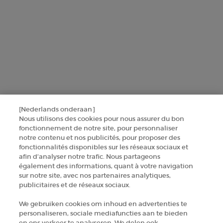
Deze site wordt beschermd door Cloudflare en het privacybeleid en de
gebruiksvoorwaarden zijn van toepassing.
AANMELDEN
NEEM CONTACT MET ONS OP
[Nederlands onderaan]
ZOEK EEN WINKEL
Nous utilisons des cookies pour nous assurer du bon
fonctionnement de notre site, pour personnaliser
notre contenu et nos publicités, pour proposer des
+32 289 972 54
fonctionnalités disponibles sur les réseaux sociaux et
afin d’analyser notre trafic. Nous partageons
également des informations, quant à votre navigation
sur notre site, avec nos partenaires analytiques,
Fabrikantinformatie
publicitaires et de réseaux sociaux.
GIORGIO ARMANI PARFUMS
We gebruiken cookies om inhoud en advertenties te
14, rue Royale - 75008 Paris France
personaliseren, sociale mediafuncties aan te bieden
armanibeauty.ecom@be.oaccare.com
en ons verkeer te analyseren. We delen ook