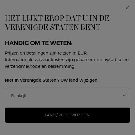
In primeur: I WILL — een nieuwe kijk op masculiniteit.
Met een gratis sample. *
HET LIJKT EROP DAT U IN DE
0
Mijn
0 product
VERENIGDE STATEN BENT
Winkelzoeker
mandje
Hoofdinhoud
Terug naar Les Eaux
HANDIG OM TE WETEN:
ARMANI/PRIVÉ GARDÉNIA
Prijzen en betalingen zijn te zien in EUR.
Internationale verzendkosten zijn gebaseerd op uw artikelen,
ANTIGUA
verzendmethode en bestemming.
Nog maar 2 eenheden op
Niet in Verenigde Staten ? Uw land wijzigen
€ 210,00
voorraad
(€ 210,00/100 ml.)
Ontdek Gardénia Antigua, de parfum van Armani/Privé, die
een boeiend contrast biedt tussen een akkoo ...
Meer
informatie
LAND / REGIO WIJZIGEN