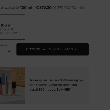
e available:
100 ml
-
€ 370,00
(€ 370,00/100 ml.)
100 ml
Geselecteerd
, 1 of 1
€ 370,00
70,00/100 ml.)
lheid
€ 370,00
―
IN WINKELMANDJE
ARMANI/PRIVÉ B
+
Makeup Festival: tot 30% korting op
een selectie. Zomergeschenken
vanaf 50€ — code: SUMMER*