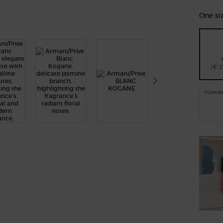
One siz
(€ 3
Hoevee
−