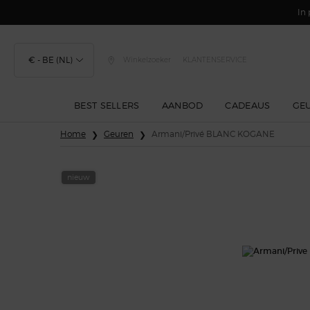
In 
€ - BE (NL)
Winkelzoeker
KLANTENSERVICE
BEST SELLERS
AANBOD
CADEAUS
GE
Hoofdinhoud
Home
Geuren
Armani/Privé BLANC KOGANE
nieuw