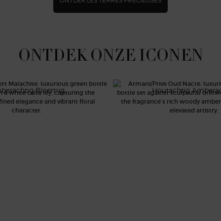
ONTDEK LES TERRES PRÉCIEUSES
ONTDEK ONZE ICONEN
ERT MALACHITE
OUD NACRÉ
berachtig Bloemig
Houtachtig Amberac