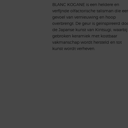
BLANC KOGANE is een heldere en
verfijnde olfactorische talisman die ee
gevoel van vernieuwing en hoop
overbrengt. De geur is geïnspireerd do
de Japanse kunst van Kintsugi, waarbij
gebroken keramiek met kostbaar
vakmanschap wordt hersteld en tot
kunst wordt verheven.
EEN UNIEKE GEURBELEVING