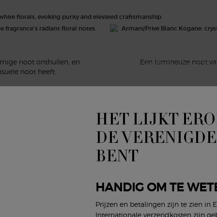
De eerste tonen van z
het licht 
Dan onthult de jasmijn zij
als een echo van de pu
romige noot onthullen, en
Een lumineuze noot van
kostbare gouden lijne
suele noot heeft.
HET LIJKT ERO
DE VERENIGDE
BENT
HANDIG OM TE WET
Prijzen en betalingen zijn te zien in 
Internationale verzendkosten zijn ge