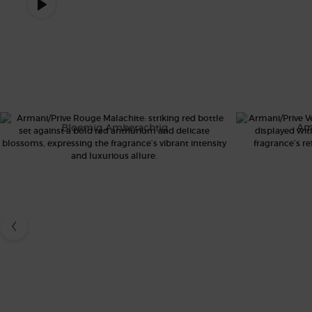
AP ICONICS CAROUSEL
ROUGE MALACHITE
V
Bloemig Amberachtig
Am