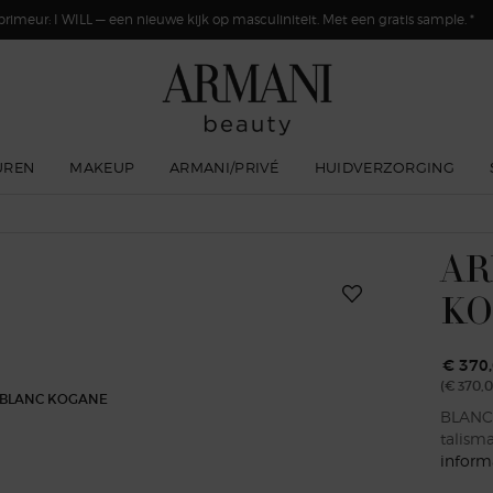
primeur: I WILL — een nieuwe kijk op masculiniteit. Met een gratis sample. *
UREN
MAKEUP
ARMANI/PRIVÉ
HUIDVERZORGING
AR
KO
€ 370
(€ 370,0
BLANC 
talisma
inform