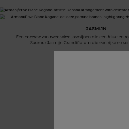
JASMIJN
Een contrast van twee witte jasmijnen die een frisse en 
Saumur Jasmijn Grandiflorum die een rijke en sen