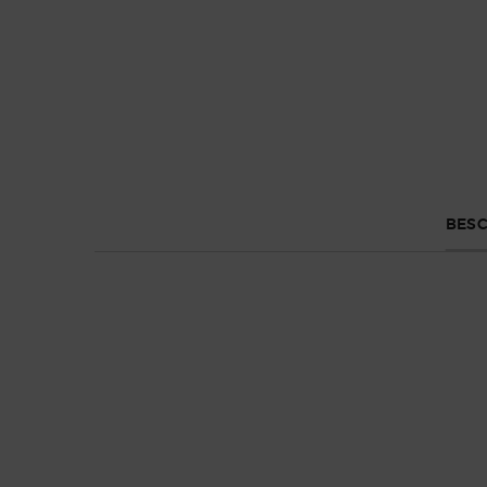
Default PDP Tabs with accordion on mobile
BESC
BLANC KOGANE EAU DE
PARFUM