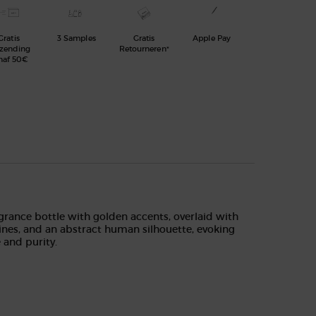
Gratis
3 Samples
Gratis
Apple Pay
rzending
Retourneren*
naf 50€