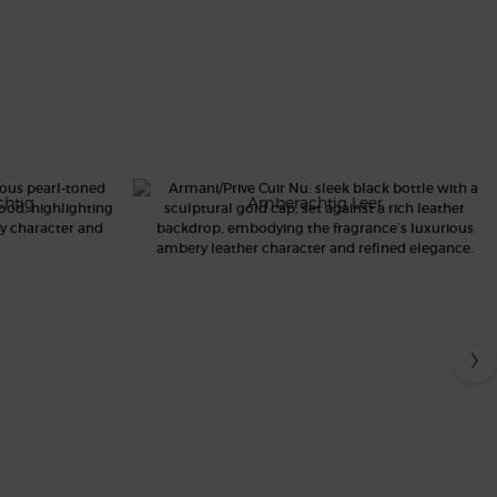
CUIR NU
htig
Amberachtig Leer