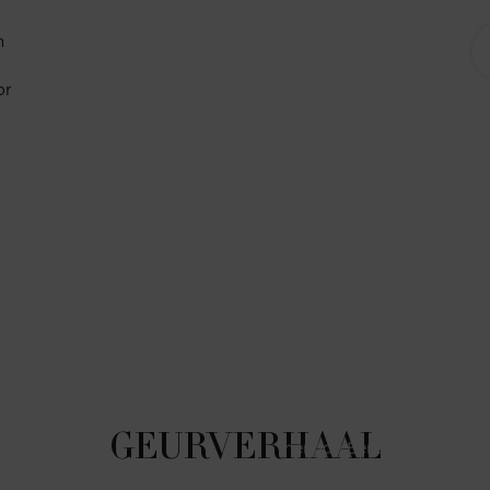
n
or
Om de helderheid en het gevoel 
waarbij een stuk bij
GEURVERHAAL
mengde Benoit Lapouza een 