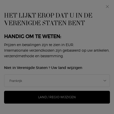
In primeur: I WILL — een nieuwe kijk op masculiniteit.
Met een gratis sample. *
HET LIJKT EROP DAT U IN DE
0
Mijn
0 product
VERENIGDE STATEN BENT
Winkelzoeker
mandje
Hoofdinhoud
ER ZIJN GEEN RESULTATEN GEVONDEN
HANDIG OM TE WETEN:
Prijzen en betalingen zijn te zien in EUR.
DIT VINDT U MISSCHIEN OOK
Internationale verzendkosten zijn gebaseerd op uw artikelen,
verzendmethode en bestemming.
LEUK
Niet in Verenigde Staten ? Uw land wijzigen
NIEUW
NIEUW
-25%
LAND / REGIO WIJZIGEN