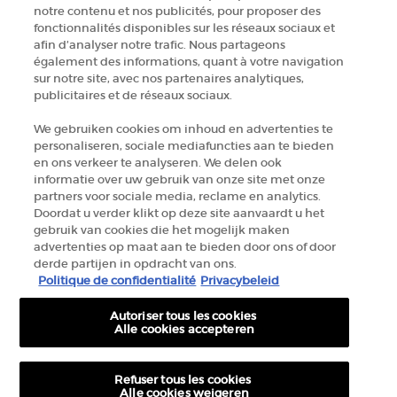
ZOEK EEN WINKEL
notre contenu et nos publicités, pour proposer des
fonctionnalités disponibles sur les réseaux sociaux et
afin d’analyser notre trafic. Nous partageons
+32 289 972 54
également des informations, quant à votre navigation
sur notre site, avec nos partenaires analytiques,
publicitaires et de réseaux sociaux.
Fabrikantinformatie
We gebruiken cookies om inhoud en advertenties te
personaliseren, sociale mediafuncties aan te bieden
GIORGIO ARMANI PARFUMS
en ons verkeer te analyseren. We delen ook
14, rue Royale - 75008 Paris France
informatie over uw gebruik van onze site met onze
armanibeauty.ecom@be.oaccare.com
partners voor sociale media, reclame en analytics.
Doordat u verder klikt op deze site aanvaardt u het
gebruik van cookies die het mogelijk maken
advertenties op maat aan te bieden door ons of door
derde partijen in opdracht van ons.
Politique de confidentialité
Privacybeleid
Autoriser tous les cookies
AANKOOPOPTIE
Alle cookies accepteren
€ - BE (NL)
Refuser tous les cookies
Alle cookies weigeren