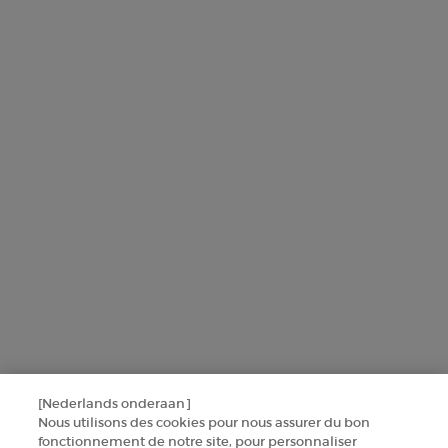
L'Oréal France zal uw persoonsgegevens gebruiken in verband met
producten en diensten van Armani beauty om u gepersonaliseerde
aanbiedingen te sturen op basis van de gegevens die u met ons hebt
gedeeld, inclusief uw beautyprofiel, en om statistieken en analyses
uit te voeren.
Voor meer informatie over de manier waarop bij uw
persoonsgegevens verwerken en over uw rechten, raadpleegt u ons
Privacybeleid
.
Deze site wordt beschermd door Cloudflare en het privacybeleid en de
gebruiksvoorwaarden zijn van toepassing.
AANMELDEN
[Nederlands onderaan]
NEEM CONTACT MET ONS OP
Nous utilisons des cookies pour nous assurer du bon
fonctionnement de notre site, pour personnaliser