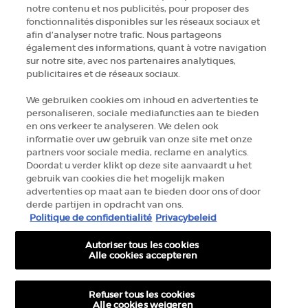
ZOEK EEN WINKEL
notre contenu et nos publicités, pour proposer des
fonctionnalités disponibles sur les réseaux sociaux et
afin d’analyser notre trafic. Nous partageons
+32 289 972 54
également des informations, quant à votre navigation
sur notre site, avec nos partenaires analytiques,
publicitaires et de réseaux sociaux.
Fabrikantinformatie
We gebruiken cookies om inhoud en advertenties te
personaliseren, sociale mediafuncties aan te bieden
GIORGIO ARMANI PARFUMS
en ons verkeer te analyseren. We delen ook
14, rue Royale - 75008 Paris France
informatie over uw gebruik van onze site met onze
armanibeauty.ecom@be.oaccare.com
partners voor sociale media, reclame en analytics.
Doordat u verder klikt op deze site aanvaardt u het
gebruik van cookies die het mogelijk maken
advertenties op maat aan te bieden door ons of door
derde partijen in opdracht van ons.
Politique de confidentialité
Privacybeleid
Autoriser tous les cookies
AANKOOPOPTIE
Alle cookies accepteren
€ - BE (NL)
Refuser tous les cookies
Alle cookies weigeren