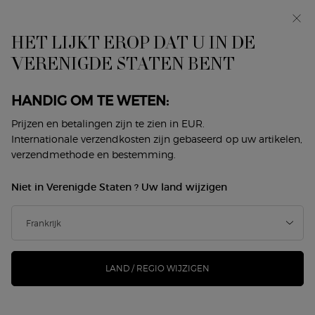
In primeur: I WILL — een nieuwe kijk op masculiniteit.
Met een gratis sample. *
HET LIJKT EROP DAT U IN DE
0
Mijn
0 product
VERENIGDE STATEN BENT
Winkelzoeker
mandje
Hoofdinhoud
ER ZIJN GEEN RESULTATEN GEVONDEN
HANDIG OM TE WETEN:
Prijzen en betalingen zijn te zien in EUR.
DIT VINDT U MISSCHIEN OOK
Internationale verzendkosten zijn gebaseerd op uw artikelen,
verzendmethode en bestemming.
LEUK
Niet in Verenigde Staten ? Uw land wijzigen
NIEUW
-25%
LAND / REGIO WIJZIGEN