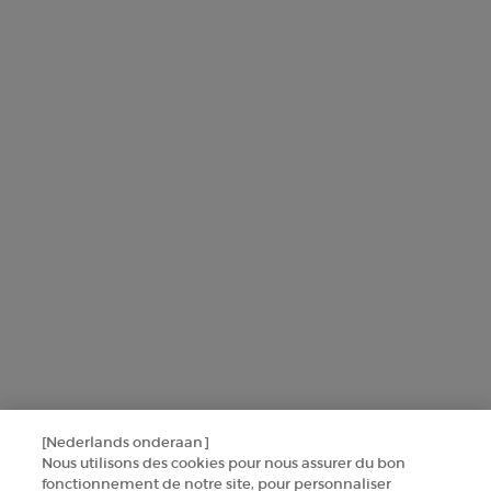
L'Oréal France zal uw persoonsgegevens gebruiken in verband met
producten en diensten van Armani beauty om u gepersonaliseerde
aanbiedingen te sturen op basis van de gegevens die u met ons hebt
gedeeld, inclusief uw beautyprofiel, en om statistieken en analyses
uit te voeren.
Voor meer informatie over de manier waarop bij uw
persoonsgegevens verwerken en over uw rechten, raadpleegt u ons
Privacybeleid
.
Deze site wordt beschermd door Cloudflare en het privacybeleid en de
gebruiksvoorwaarden zijn van toepassing.
AANMELDEN
[Nederlands onderaan]
NEEM CONTACT MET ONS OP
Nous utilisons des cookies pour nous assurer du bon
fonctionnement de notre site, pour personnaliser